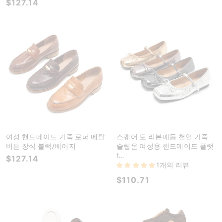
$127.14
여성 핸드메이드 가죽 로퍼 메탈
스퀘어 토 리본매듭 천연 가죽
버튼 장식 블랙/베이지
슬립온 여성용 핸드메이드 플랫
1...
$127.14
1개의 리뷰
$110.71