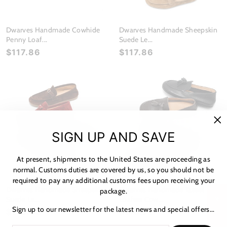
Dwarves Handmade Cowhide
Dwarves Handmade Sheepskin
Penny Loaf...
Suede Le...
$117.86
$117.86
"C
SIGN UP AND SAVE
(es
At present, shipments to the United States are proceeding as
normal. Customs duties are covered by us, so you should not be
required to pay any additional customs fees upon receiving your
Dwarves Handmade Sheepskin
Dwarves Handmade Tassel
package.
Suede Le...
Loafers Cow...
★ 리뷰
Sign up to our newsletter for the latest news and special offers...
$116.43
$110.71