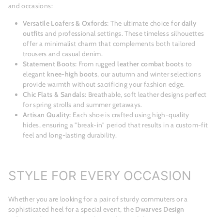
and occasions:
Versatile Loafers & Oxfords:
The ultimate choice for
daily
outfits
and professional settings. These timeless silhouettes
offer a minimalist charm that complements both tailored
trousers and casual denim.
Statement Boots:
From rugged
leather combat boots
to
elegant
knee-high boots
, our autumn and winter selections
provide warmth without sacrificing your fashion edge.
Chic Flats & Sandals:
Breathable, soft leather designs perfect
for spring strolls and summer getaways.
Artisan Quality:
Each shoe is crafted using high-quality
hides, ensuring a "break-in" period that results in a custom-fit
feel and long-lasting durability.
STYLE FOR EVERY OCCASION
Whether you are looking for a pair of sturdy commuters or a
sophisticated heel for a special event, the
Dwarves Design