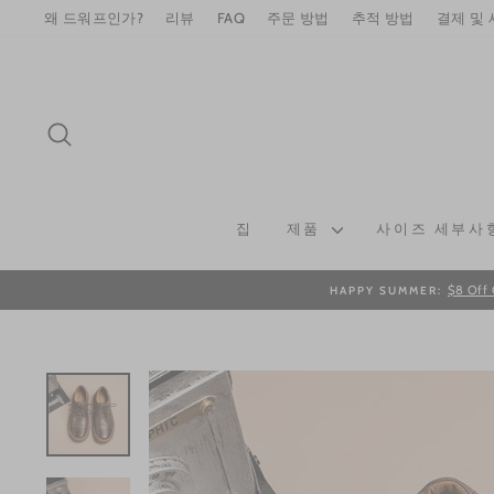
Skip
왜 드워프인가?
리뷰
FAQ
주문 방법
추적 방법
결제 및
to
content
SEARCH
집
제품
사이즈 세부사
$8 Off 
HAPPY SUMMER: