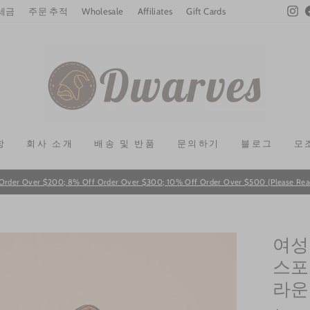
In
 세금
주문 추적
Wholesale
Affiliates
Gift Cards
항
회사 소개
배송 및 반품
문의하기
블로그
모
Order Over $200; 8% Off Order Over $300; 10% Off Order Over $500 (Please Read T
Pause
slideshow
여성
스포
라운