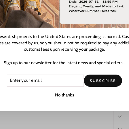
참고: 
크기를 
본 설문
resent, shipments to the United States are proceeding as normal. Cu
다.
es are covered by us, so you should not be required to pay any addit
customs fees upon receiving your package.
Sign up to our newsletter for the latest news and special offers...
ER
CRIBE
SUBSCRIBE
R
L
No thanks