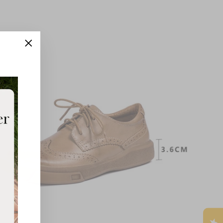
"Close
(esc)"