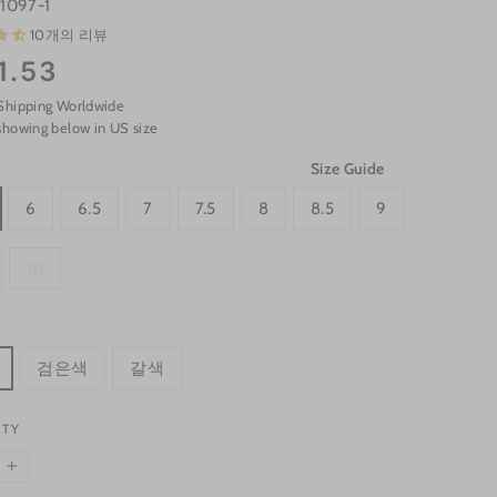
1097-1
10개의 리뷰
1.53
Shipping Worldwide
showing below in US size
Size Guide
6
6.5
7
7.5
8
8.5
9
10
검은색
갈색
ITY
+