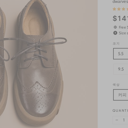
dwarves
Regular
$14
price
Free 
Size 
크기
5.5
9.5
색상
커피
QUANT
−