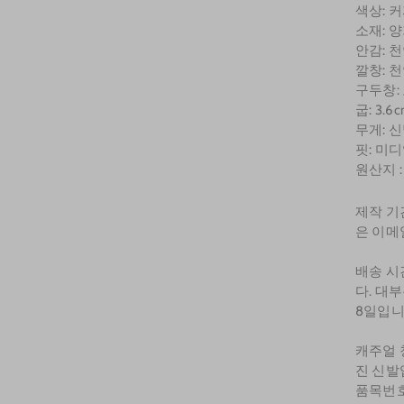
색상: 
소재: 
안감: 
깔창: 
구두창:
굽: 3.6c
무게: 신
핏: 미
원산지 
제작 기
은 이메
배송 시
다. 대
8일입니
캐주얼 
진 신발
품목번호