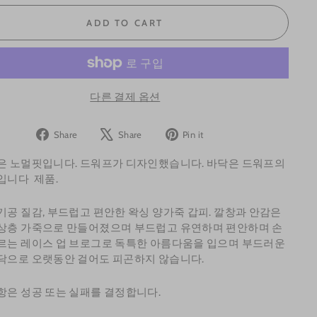
ADD TO CART
다른 결제 옵션
Share
Tweet
Pin
Share
Share
Pin it
on
on
on
은 노멀핏입니다. 드워프가 디자인했습니다. 바닥은 드워프의
Facebook
X
Pinterest
입니다
제품.
기공 질감, 부드럽고 편안한 왁싱 양가죽 갑피. 깔창과 안감은
상층 가죽으로 만들어졌으며 부드럽고 유연하며 편안하며 손
르는 레이스 업 브로그로 독특한 아름다움을 입으며 부드러운
닥으로 오랫동안 걸어도 피곤하지 않습니다.
항은 성공 또는 실패를 결정합니다.