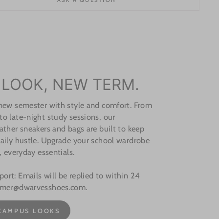
ASK A QUESTION
 LOOK, NEW TERM.
 new semester with style and comfort. From
o late-night study sessions, our
ather sneakers and bags are built to keep
aily hustle. Upgrade your school wardrobe
, everyday essentials.
rt: Emails will be replied to within 24
omer@dwarvesshoes.com.
CAMPUS LOOKS