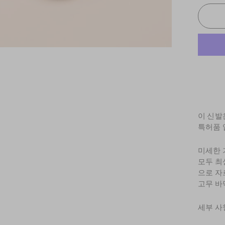
이 신발
특허품
미세한 
모두 최
으로 자
고무 바
세부 사