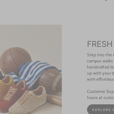
FRESH
Step into the
campus walks t
handcrafted le
up with your d
with effortless
Customer Suppo
hours at cust
EXPLORE 