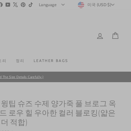
CURRENC
stagram
Facebook
YouTube
X
Pinterest
TikTok
미국 (USD $)
LOG IN
CAR
조리
정리
LEATHER BAGS
he Size Details Carefully.)
 윙팁 슈즈 수제 양가죽 풀 브로그 옥
드 로우 힐 우아한 컬러 블로킹(얇은
 더 적합)