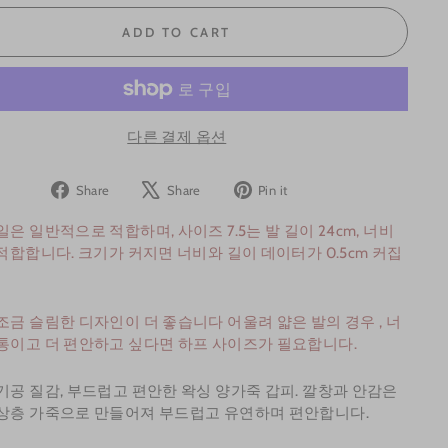
ADD TO CART
다른 결제 옵션
Share
Tweet
Pin
Share
Share
Pin it
on
on
on
일은 일반적으로 적합하며, 사이즈 7.5는 발 길이 24cm, 너비
Facebook
X
Pinterest
 적합합니다. 크기가 커지면 너비와 길이 데이터가 0.5cm 커집
조금 슬림한 디자인이
더 좋습니다
어울려
얇은 발의
경우
, 너
통이고 더 편안하고 싶다면 하프 사이즈가 필요합니다.
기공 질감, 부드럽고 편안한 왁싱 양가죽 갑피. 깔창과 안감은
상층 가죽으로 만들어져 부드럽고 유연하며 편안합니다.