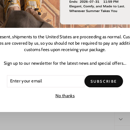
참고: 
크기를 
본 설문
resent, shipments to the United States are proceeding as normal. Cu
다.
es are covered by us, so you should not be required to pay any addit
customs fees upon receiving your package.
Sign up to our newsletter for the latest news and special offers...
ER
CRIBE
SUBSCRIBE
R
L
No thanks