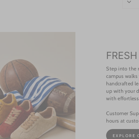
FRESH
Step into the
campus walks t
handcrafted le
up with your d
with effortless
Customer Suppo
hours at cust
EXPLORE 