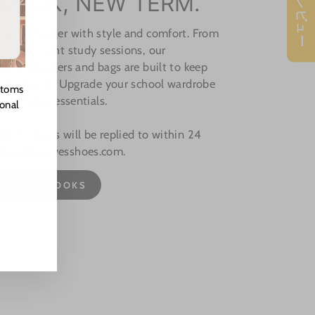
★ レビュー
 LOOK, NEW TERM.
 new semester with style and comfort. From
o late-night study sessions, our
ather sneakers and bags are built to keep
aily hustle. Upgrade your school wardrobe
stoms
, everyday essentials.
ional
rt: Emails will be replied to within 24
omer@dwarvesshoes.com.
CAMPUS LOOKS