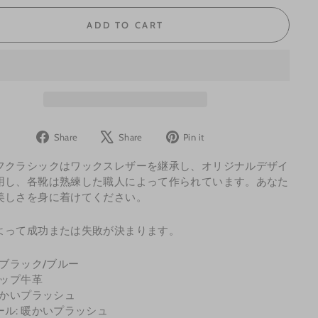
ADD TO CART
Share
Tweet
Pin
Share
Share
Pin it
on
on
on
フクラシックはワックスレザーを継承し、オリジナルデザイ
Facebook
X
Pinterest
用し、各靴は熟練した職人によって作られています。あなた
美しさを身に着けてください。
よって成功または失敗が決まります。
 ブラック/ブルー
トップ牛革
暖かいプラッシュ
ール: 暖かいプラッシュ