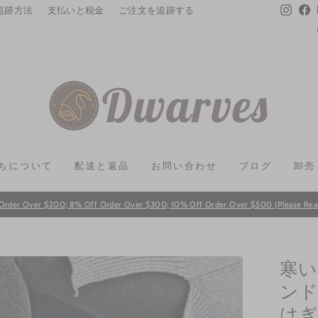
Instag
F
追跡方法
支払いと税金
ご注文を追跡する
ちについて
配送と返品
お問い合わせ
ブログ
卸売
Order Over $200; 8% Off Order Over $300; 10% Off Order Over $500 (Please Read T
Pause
slideshow
寒い
ンド
はぎ