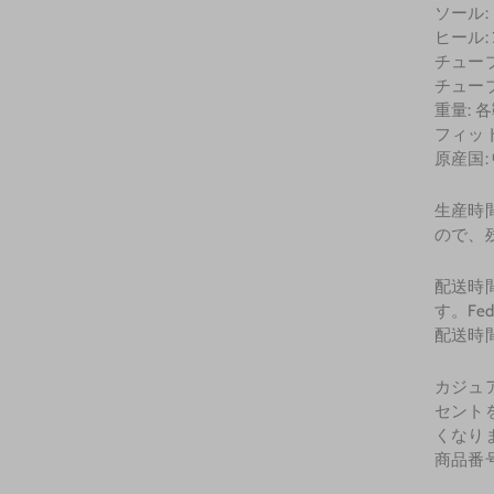
ソール:
ヒール: 2
チューブの
チューブの
重量: 
フィッ
原産国:
生産時
ので、
配送時間
す。F
配送時間
カジュ
セント
くなり
商品番号 