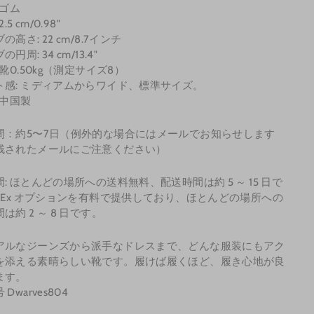
 ゴム
.5 cm/0.98"
高さ: 22 cm/8.7インチ
円周: 34 cm/13.4"
各靴0.50kg（測定サイズ8）
ト感: ミディアムからワイド、標準サイズ。
 中国製
間：約5〜7日（例外的な場合にはメールでお知らせします
残されたメールにご注意ください）
: ほとんどの場所への送料無料、配送時間は約 5 ～ 15 日で
edEx オプションを有料で提供しており、ほとんどの場所への
は約 2 ～ 8 日です。
アルなジーンズから派手なドレスまで、どんな服装にもアク
を添える素晴らしい靴です。履けば履くほど、履き心地が良
ます。
Dwarves804