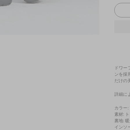
ドワー
ンを採
だけの
詳細に
カラー:
素材: 
裏地: 
インソ