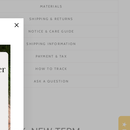
MATERIALS
SHIPPING & RETURNS
"Close
NOTICE & CARE GUIDE
(esc)"
SHIPPING INFORMATION
PAYMENT & TAX
HOW TO TRACK
ASK A QUESTION