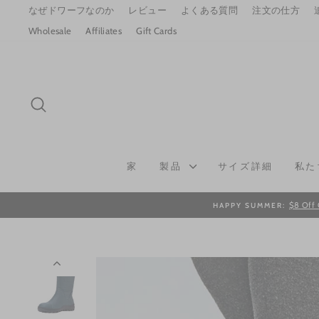
Skip
なぜドワーフなのか
レビュー
よくある質問
注文の仕方
to
Wholesale
Affiliates
Gift Cards
content
SEARCH
家
製品
サイズ詳細
私た
$8 Off 
HAPPY SUMMER: