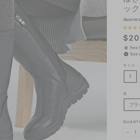
ック
dwarve
Regular
$20
price
Free 
Size 
サイズ
7
色
ブラ
QUANT
−