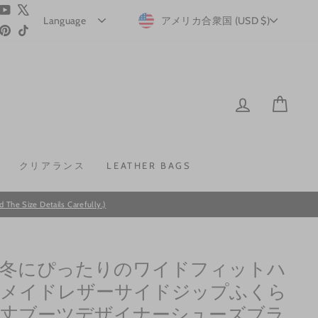
ram
acebook
YouTube
X
CURRENCY
アメリカ合衆国 (USD $)
Pinterest
TikTok
LOG IN
CAR
クリアランス
LEATHER BAGS
he Size Details Carefully.)
冬にぴったりのワイドフィットハ
メイドレザーサイドジップふくら
丈ブーツデザイナーシューズブラ