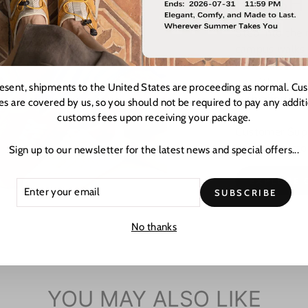
FRESH
Step into the
campus walks t
handcrafted le
up with your d
resent, shipments to the United States are proceeding as normal. Cu
with effortless
es are covered by us, so you should not be required to pay any addit
customs fees upon receiving your package.
Customer Suppo
hours at cust
Sign up to our newsletter for the latest news and special offers...
EXPLORE 
ER
CRIBE
SUBSCRIBE
R
L
No thanks
YOU MAY ALSO LIKE