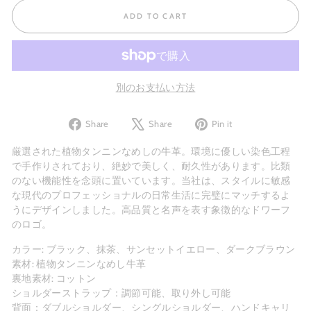
ADD TO CART
別のお支払い方法
Share
Tweet
Pin
Share
Share
Pin it
on
on
on
Facebook
X
Pinterest
厳選された植物タンニンなめしの牛革。環境に優しい染色工程
で手作りされており、絶妙で美しく、耐久性があります。比類
のない機能性を念頭に置いています。当社は、スタイルに敏感
な現代のプロフェッショナルの日常生活に完璧にマッチするよ
うにデザインしました。高品質と名声を表す象徴的なドワーフ
のロゴ。
カラー: ブラック、抹茶、サンセットイエロー、ダークブラウン
素材: 植物タンニンなめし牛革
裏地素材: コットン
ショルダーストラップ：調節可能、取り外し可能
背面：ダブルショルダー、シングルショルダー、ハンドキャリ