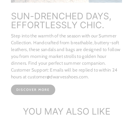
SUN-DRENCHED DAYS,
EFFORTLESSLY CHIC.
Step into the warmth of the season with our Summer
Collection. Handcrafted from breathable, buttery-soft
leathers, these sandals and bags are designed to follow
you from morning market strolls to golden hour
dinners. Find your perfect summer companion.
Customer Support: Emails will be replied to within 24
hours at customer@dwarvesshoes.com.
DISCOVER MORE
YOU MAY ALSO LIKE