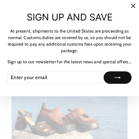
HOW TO TRACK
"C
SIGN UP AND SAVE
(es
ASK A QUESTION
At present, shipments to the United States are proceeding as
normal. Customs duties are covered by us, so you should not be
required to pay any additional customs fees upon receiving your
★ レビュー
package.
Sign up to our newsletter for the latest news and special offers...
ENTER
SUBSCRIBE
YOUR
EMAIL