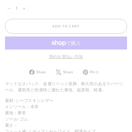
−
+
ADD TO CART
別のお支払い方法
Share
Tweet
Pin
Share
Share
Pin it
on
on
on
Facebook
X
Pinterest
マットなヌバック、金属リベット装飾、耐久性のあるラバーソ
ール、通気性と快適性に優れた裏地、超柔軟、軽量。
素材: シープスキンレザー
インソール：本革
裏地：豚革
ソール: ゴム
重さ：
フィット感: ミディアムからワイド、標準サイズ。