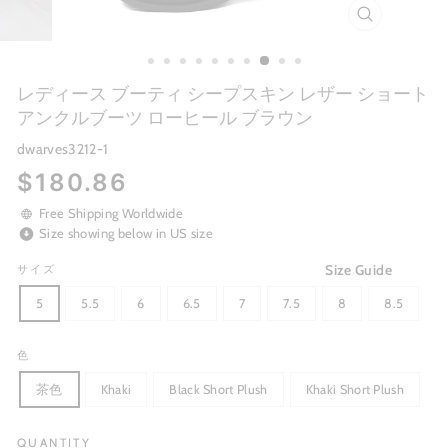
CLOSE
(ESC)
レディース ブーティ シープスキン レザー ショート
アンクルブーツ ローヒール ブラウン
dwarves3212-1
Regular
$180.86
price
Free Shipping Worldwide
Size showing below in US size
Size Guide
サイズ
5
5.5
6
6.5
7
7.5
8
8.5
色
茶色
Khaki
Black Short Plush
Khaki Short Plush
QUANTITY