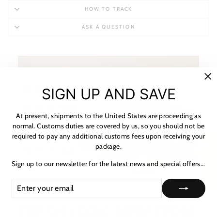
HOW TO TRACK
ASK A QUESTION
"C
SIGN UP AND SAVE
(es
At present, shipments to the United States are proceeding as
normal. Customs duties are covered by us, so you should not be
required to pay any additional customs fees upon receiving your
★ レビュー
package.
Sign up to our newsletter for the latest news and special offers...
ENTER
SUBSCRIBE
YOUR
EMAIL
FRESH LOOK, NEW TERM.