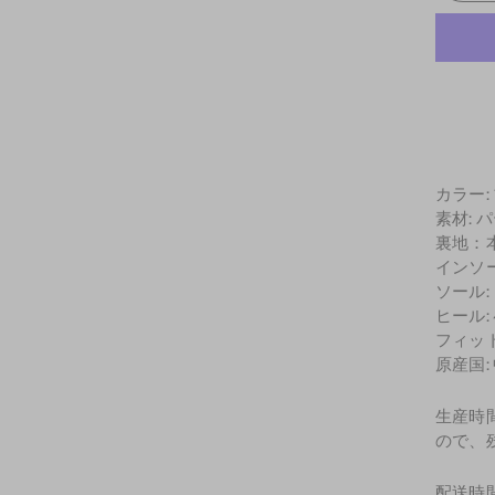
カラー:
素材: 
裏地：
インソ
ソール:
ヒール: 4
フィッ
原産国:
生産時
ので、
配送時間