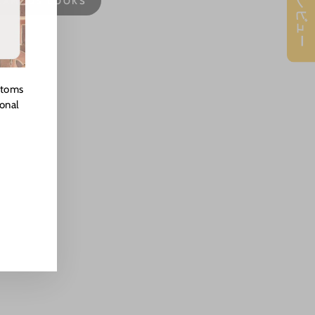
★ レビュー
CAMPUS LOOKS
stoms
ional