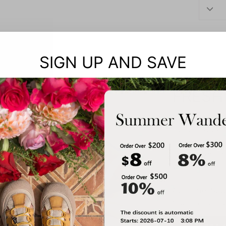
SIGN UP AND SAVE
FRESH
Step into the
campus walks t
handcrafted le
up with your d
with effortless
Customer Suppo
hours at cust