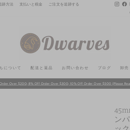
Instag
F
追跡方法
支払いと税金
ご注文を追跡する
ちについて
配送と返品
お問い合わせ
ブログ
卸売
Order Over $200; 8% Off Order Over $300; 10% Off Order Over $500 (Please Read T
Pause
slideshow
45
ンパ
ック