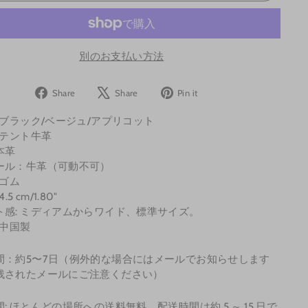
別のお支払い方法
Share
Tweet
Pin
Share
Share
Pin it
on
on
on
 ブラック/ベージュ/アプリコット
Facebook
X
Pinterest
パテント牛革
本革
ール：牛革（可動不可）
 ゴム
.5 cm/1.80"
ト感: ミディアムからワイド、標準サイズ。
 中国製
間：約5〜7日（例外的な場合にはメールでお知らせします
残されたメールにご注意ください）
: ほとんどの場所への送料無料、配送時間は約 5 ～ 15 日で