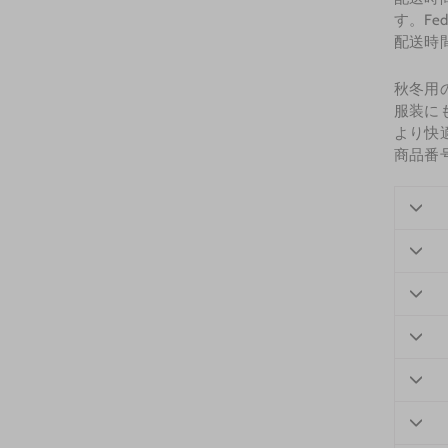
す。F
配送時間
秋冬用
服装に
より快
商品番号d