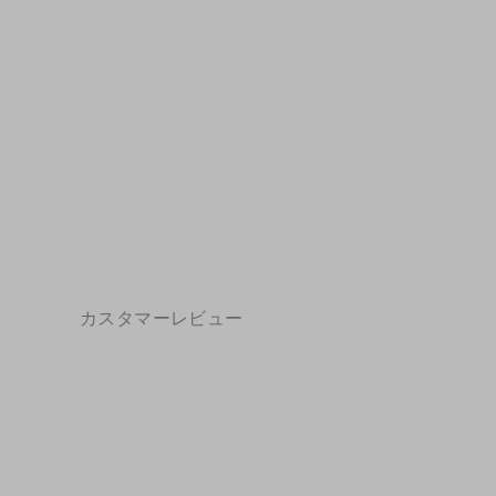
45mm ダブルストラップ メリージェーン
パンプス ハンドメイドレザー...
$139.29
カスタマーレビュー