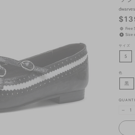
dwarve
Regular
$13
price
Free 
Size 
サイズ
5
色
黒
QUANT
−