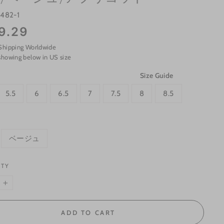
s482-1
9.29
Shipping Worldwide
showing below in US size
Size Guide
5.5
6
6.5
7
7.5
8
8.5
ベージュ
ITY
+
ADD TO CART