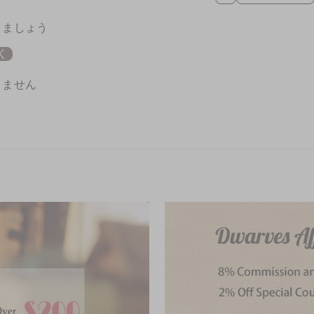
きましょう
く
りません