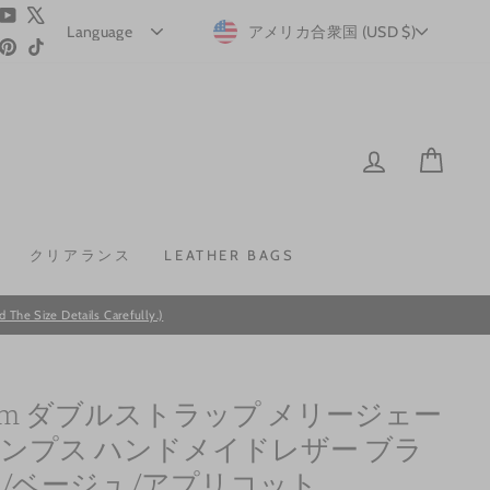
ram
acebook
YouTube
X
CURRENCY
アメリカ合衆国 (USD $)
Pinterest
TikTok
LOG IN
CAR
クリアランス
LEATHER BAGS
he Size Details Carefully.)
mm ダブルストラップ メリージェー
ンプス ハンドメイドレザー ブラ
/ベージュ/アプリコット