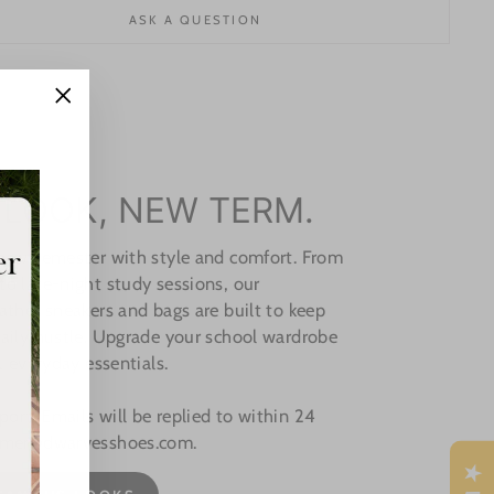
ASK A QUESTION
"Close
(esc)"
 LOOK, NEW TERM.
 new semester with style and comfort. From
o late-night study sessions, our
ather sneakers and bags are built to keep
aily hustle. Upgrade your school wardrobe
, everyday essentials.
rt: Emails will be replied to within 24
omer@dwarvesshoes.com.