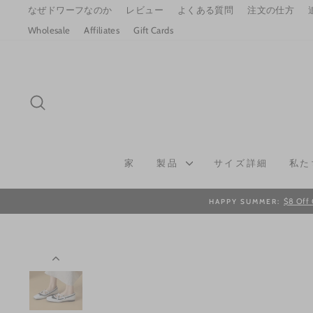
Skip
なぜドワーフなのか
レビュー
よくある質問
注文の仕方
to
Wholesale
Affiliates
Gift Cards
content
SEARCH
家
製品
サイズ詳細
私た
$8 Off 
HAPPY SUMMER: