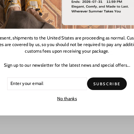
EXPLORE 
resent, shipments to the United States are proceeding as normal. Cu
es are covered by us, so you should not be required to pay any addit
YOU MAY ALSO LIKE
customs fees upon receiving your package.
Sign up to our newsletter for the latest news and special offers...
ER
CRIBE
SUBSCRIBE
R
L
No thanks