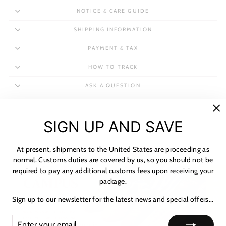
NOTICE & CARE GUIDE
SHIPPING INFORMATION
PAYMENT & TAX
HOW TO TRACK
ASK A QUESTION
"C
SIGN UP AND SAVE
(es
At present, shipments to the United States are proceeding as
normal. Customs duties are covered by us, so you should not be
required to pay any additional customs fees upon receiving your
★ レビュー
package.
Sign up to our newsletter for the latest news and special offers...
ENTER
SUBSCRIBE