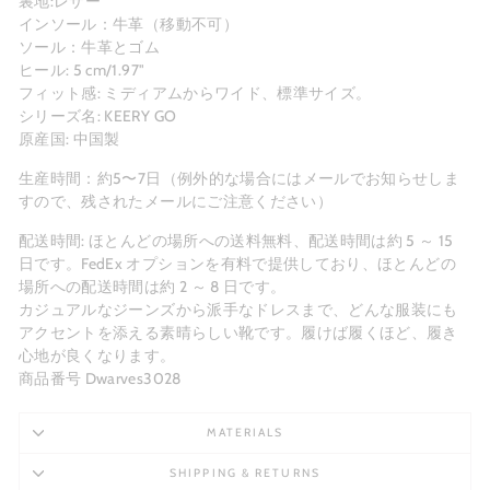
裏地:
レザー
インソール：
牛革（
移動不可）
ソール：牛革とゴム
ヒール: 5 cm/1.97"
フィット感: ミディアムからワイド、標準サイズ。
シリーズ名: KEERY GO
原産国: 中国製
生産時間：約5〜7日（例外的な場合にはメールでお知らせしま
すので、残されたメールにご注意ください）
配送時間: ほとんどの場所への送料無料、配送時間は約 5 ～ 15
日です。FedEx オプションを有料で提供しており、ほとんどの
場所への配送時間は約 2 ～ 8 日です。
カジュアルなジーンズから派手なドレスまで、どんな服装にも
アクセントを添える素晴らしい靴です。履けば履くほど、履き
心地が良くなります。
商品番号 Dwarves3028
MATERIALS
SHIPPING & RETURNS