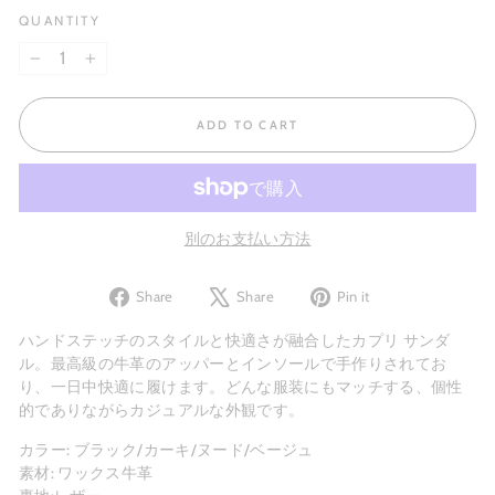
QUANTITY
−
+
ADD TO CART
別のお支払い方法
Share
Tweet
Pin
Share
Share
Pin it
on
on
on
Facebook
X
Pinterest
ハンドステッチのスタイルと快適さが融合したカプリ サンダ
ル。最高級の牛革のアッパーとインソールで手作りされてお
り、一日中快適に履けます。どんな服装にもマッチする、個性
的でありながらカジュアルな外観です。
カラー: ブラック/カーキ/ヌード/ベージュ
素材: ワックス牛革