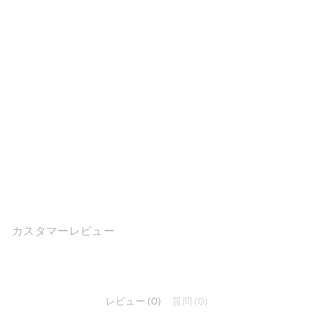
ハンドメイドレザーウェッ
ジサンダル アンクルストラ
ップ スリングバック...
$191.43
カスタマーレビュー
レビュー (0)
質問 (0)