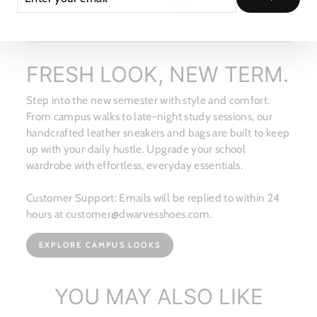
YOUR
EMAIL
FRESH LOOK, NEW TERM.
Step into the new semester with style and comfort.
From campus walks to late-night study sessions, our
handcrafted leather sneakers and bags are built to keep
up with your daily hustle. Upgrade your school
wardrobe with effortless, everyday essentials.
Customer Support: Emails will be replied to within 24
hours at customer@dwarvesshoes.com.
EXPLORE CAMPUS LOOKS
YOU MAY ALSO LIKE