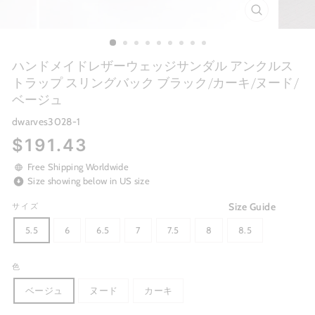
CLOSE
(ESC)
ハンドメイドレザーウェッジサンダル アンクルス
トラップ スリングバック ブラック/カーキ/ヌード/
ベージュ
dwarves3028-1
Regular
$191.43
price
Free Shipping Worldwide
Size showing below in US size
Size Guide
サイズ
5.5
6
6.5
7
7.5
8
8.5
色
ベージュ
ヌード
カーキ