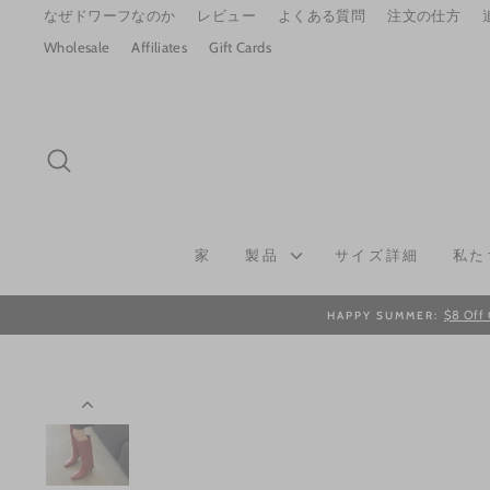
Skip
なぜドワーフなのか
レビュー
よくある質問
注文の仕方
to
Wholesale
Affiliates
Gift Cards
content
SEARCH
家
製品
サイズ詳細
私た
$8 Off 
HAPPY SUMMER: