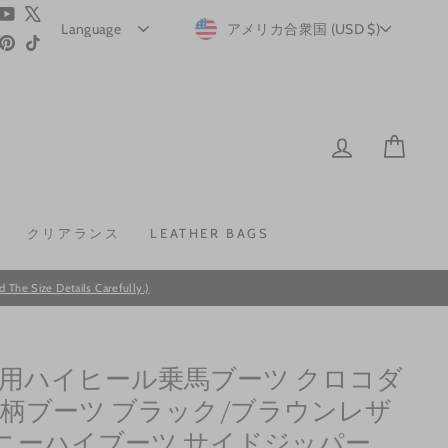
ram
acebook
YouTube
X
CURRENCY
アメリカ合衆国 (USD $)
Pinterest
TikTok
LOG IN
CAR
クリアランス
LEATHER BAGS
he Size Details Carefully.)
用ハイヒール乗馬ブーツ クロコダ
柄ブーツ ブラック/ブラウンレザ
- ニーハイブーツ サイドジッパー