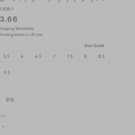
1308-1
3.66
Shipping Worldwide
showing below in US size
Size Guide
5.5
6
6.5
7
7.5
8
8.5
9.5
茶色
ITY
+