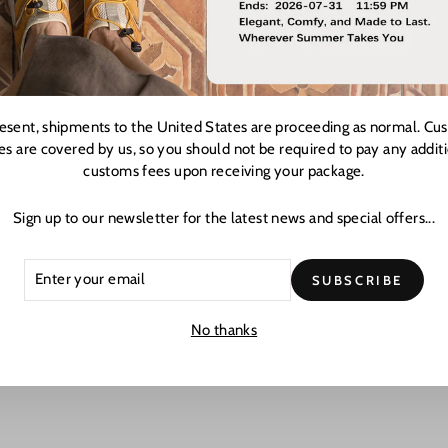
resent, shipments to the United States are proceeding as normal. Cu
es are covered by us, so you should not be required to pay any addit
customs fees upon receiving your package.
Sign up to our newsletter for the latest news and special offers...
ER
CRIBE
SUBSCRIBE
R
L
No thanks