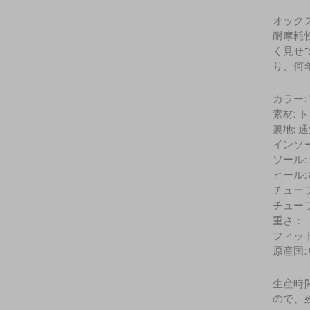
オック
耐摩耗
く見せ
り、何
カラー:
素材: 
裏地: 
インソ
ソール:
ヒール: 8
チューブの
チューブの
重さ：
フィッ
原産国:
生産時
ので、