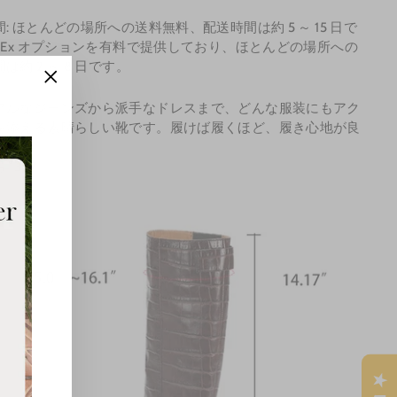
: ほとんどの場所への送料無料、配送時間は約 5 ～ 15 日で
edEx オプションを有料で提供しており、ほとんどの場所への
は約 2 ～ 8 日です。
"Close
アルなジーンズから派手なドレスまで、どんな服装にもアク
(esc)"
を添える素晴らしい靴です。履けば履くほど、履き心地が良
ます。
1397