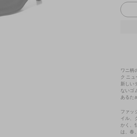
ワニ柄
ク ニ
新しい
ないゴ
あるた
ファッ
イル、
かく、
は、春