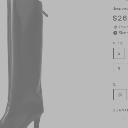
dwarves
Regular
$26
price
Free 
Size 
サイズ
5
9
色
黒
QUANT
−