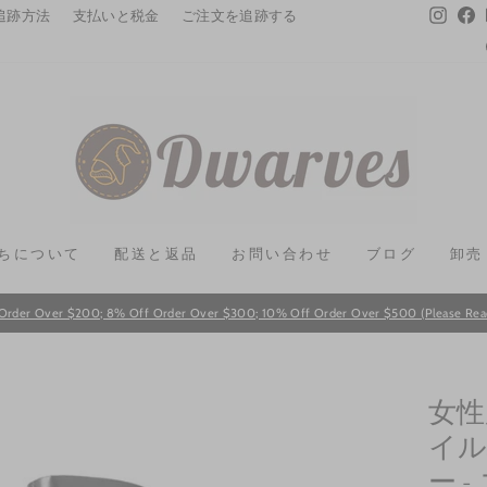
Instag
F
追跡方法
支払いと税金
ご注文を追跡する
ちについて
配送と返品
お問い合わせ
ブログ
卸売
Order Over $200; 8% Off Order Over $300; 10% Off Order Over $500 (Please Read T
Pause
slideshow
女性
イル
ー 