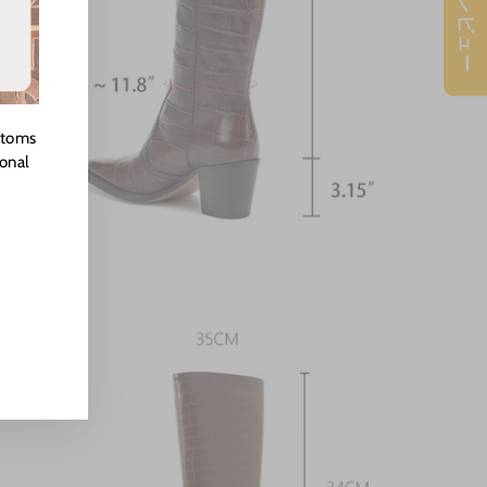
★ レビュー
stoms
ional