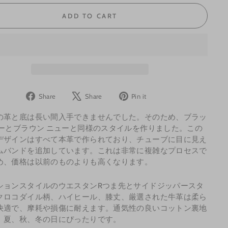
ADD TO CART
Share
Tweet
Pin
Share
Share
Pin it
on
on
on
の革と底は長い間入手できませんでした。そのため、ブラッ
Facebook
X
Pinterest
ューとブラウン ニューと同様のスタイルを作りました。この
デザインはすべて本革で作られており、チューブに目に見え
ムバンドを追加しています。これは非常に複雑なプロセスで
め、価格は以前のものよりも高くなります。
ションスタイルのウエスタンRつま先とサイドジッパースタ
クロコダイル柄、ハイヒール、膝丈、厳選された牛革は柔ら
快適で、摩耗や損傷に耐えます。通気性の良いコットン裏地
、夏、秋、冬の日にぴったりです。