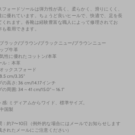
スフォードソールは弾力性が高く、柔らかく、滑りにくく、
性に優れています。ちょうど良いヒールで、快適で、足を長
てくれます。各靴は経験豊富な職人によって修理されてお
年も着用できます。
 ブラック/ブラウン/ブラックニュー/ブラウンニュー
トップ牛革
通気性に優れたコットン/
本革
ール：本革
 オックスフォード
.5 cm/3.35"
高さ: 36 cm/14.17インチ
周囲: 34～41 cm/15.0"～16.1"
ト感: ミディアムからワイド、標準サイズ。
 中国製
間：約
7〜10
日（例外的な場合にはメールでお知らせします
残されたメールにご注意ください）