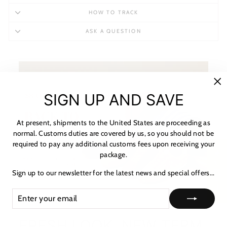
HOW TO TRACK
ASK A QUESTION
"C
SIGN UP AND SAVE
(es
At present, shipments to the United States are proceeding as
normal. Customs duties are covered by us, so you should not be
required to pay any additional customs fees upon receiving your
★ レビュー
package.
Sign up to our newsletter for the latest news and special offers...
ENTER
SUBSCRIBE
YOUR
EMAIL
FRESH LOOK, NEW TERM.