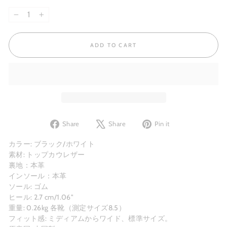
−
+
ADD TO CART
Share
Tweet
Pin
Share
Share
Pin it
on
on
on
Facebook
X
Pinterest
カラー: ブラック/ホワイト
素材: トップカウレザー
裏地：本革
インソール：本革
ソール: ゴム
ヒール: 2.7 cm/1.06"
重量: 0.26kg 各靴（測定サイズ8.5）
フィット感: ミディアムからワイド、標準サイズ。