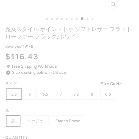
CLOSE
(ESC)
魔女スタイル ポイントトゥ ソフトレザー フラット
ローファー ブラック/ホワイト
dwarves1191-8
Regular
$116.43
price
Free Shipping Worldwide
Size showing below in US size
Size Guide
サイズ
5.5
6
6.5
7
7.5
8
8.5
色
黒
ベージュ
Cameo Brown
QUANTITY