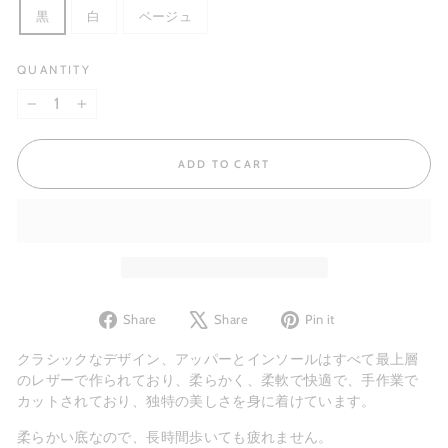
黒
白
ベージュ
QUANTITY
−
+
ADD TO CART
Share
Tweet
Pin
Share
Share
Pin it
on
on
on
Facebook
X
Pinterest
クラシックなデザイン、アッパーとインソールはすべて最上層
のレザーで作られており、柔らかく、柔軟で快適で、手作業で
カットされており、独特の美しさを身に着けています。
柔らかい底なので、長時間歩いても​​疲れません。