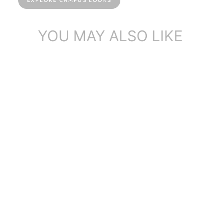
EXPLORE CAMPUS LOOKS
YOU MAY ALSO LIKE
ミニマリスト レディース フ
ラット スリッポン レザー
ローファー ホ...
8件のレビュ
ー
$142.31