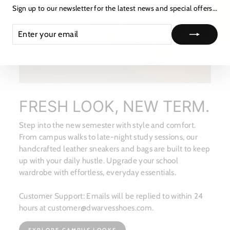
★ レビュー
Sign up to our newsletter for the latest news and special offers...
ENTER
SUBSCRIBE
YOUR
EMAIL
FRESH LOOK, NEW TERM.
Step into the new semester with style and comfort.
From campus walks to late-night study sessions, our
handcrafted leather sneakers and bags are built to keep
up with your daily hustle. Upgrade your school
wardrobe with effortless, everyday essentials.
Customer Support: Emails will be replied to within 24
hours at customer@dwarvesshoes.com.