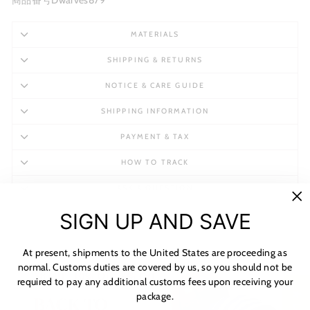
商品番号Dwarves879
MATERIALS
SHIPPING & RETURNS
NOTICE & CARE GUIDE
SHIPPING INFORMATION
PAYMENT & TAX
HOW TO TRACK
ASK A QUESTION
"C
SIGN UP AND SAVE
(es
At present, shipments to the United States are proceeding as
normal. Customs duties are covered by us, so you should not be
required to pay any additional customs fees upon receiving your
package.