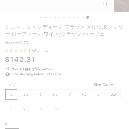
CLOSE
(ESC)
ミニマリスト レディース フラット スリッポン レザ
ー ローファー ホワイト/ブラック/ベージュ
dwarves3175-1
8件のレビュー
Regular
$142.31
price
Free Shipping Worldwide
Size showing below in US size
Size Guide
サイズ
5
5.5
6
6.5
7
7.5
8
8.5
9
9.5
10
10.5
色