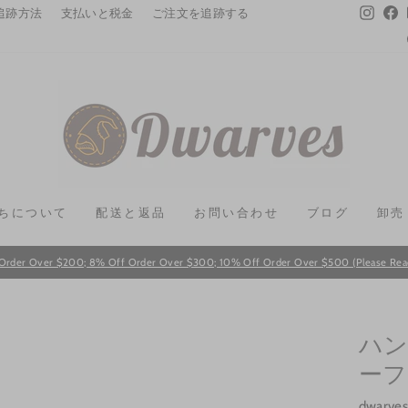
Instag
F
追跡方法
支払いと税金
ご注文を追跡する
ちについて
配送と返品
お問い合わせ
ブログ
卸売
Order Over $200; 8% Off Order Over $300; 10% Off Order Over $500 (Please Read T
Pause
slideshow
ハン
ーフ
dwarve