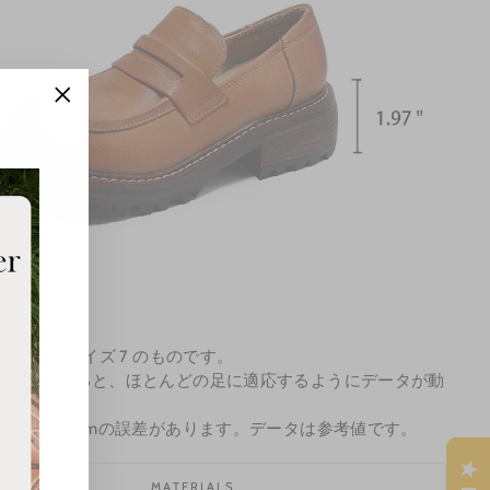
"Close
(esc)"
定データはサイズ 7 のものです。
を大きくすると、ほとんどの足に適応するようにデータが動
ます。
は1mm～3mmの誤差があります。データは参考値です。
MATERIALS