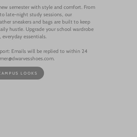
 new semester with style and comfort. From
o late-night study sessions, our
ather sneakers and bags are built to keep
aily hustle. Upgrade your school wardrobe
, everyday essentials.
rt: Emails will be replied to within 24
omer@dwarvesshoes.com.
CAMPUS LOOKS