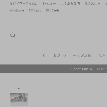
Skip
なぜドワーフなのか
レビュー
よくある質問
注文の仕方
to
Wholesale
Affiliates
Gift Cards
content
SEARCH
家
製品
サイズ詳細
私た
$8 Off 
HAPPY SUMMER: