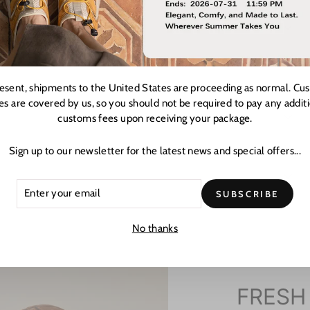
resent, shipments to the United States are proceeding as normal. Cu
es are covered by us, so you should not be required to pay any addit
customs fees upon receiving your package.
Sign up to our newsletter for the latest news and special offers...
ER
CRIBE
SUBSCRIBE
R
L
No thanks
FRESH