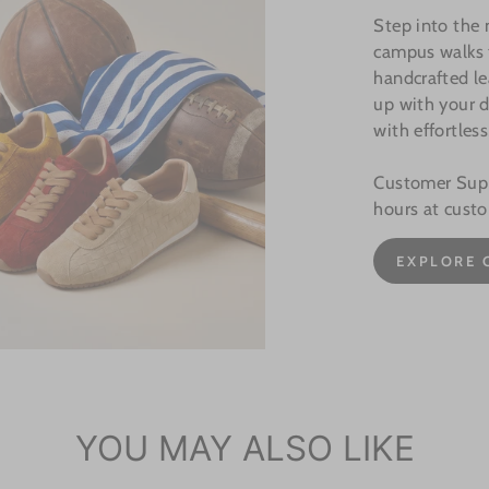
Step into the
campus walks t
handcrafted le
up with your d
with effortless
Customer Suppo
hours at cust
EXPLORE 
YOU MAY ALSO LIKE