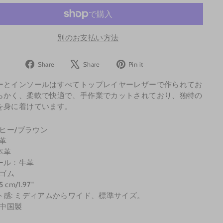
別のお支払い方法
Share
Tweet
Pin
Share
Share
Pin it
on
on
on
ーとインソールはすべてトップレイヤーレザーで作られてお
Facebook
X
Pinterest
らかく、柔軟で快適で、手作業でカットされており、独特の
を身に着けています。
ーヒー/ブラウン
牛革
本革
ール：牛革
 ゴム
 cm/1.97"
ト感: ミディアムからワイド、標準サイズ。
 中国製