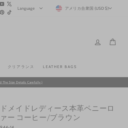
ram
acebook
YouTube
X
CURRENCY
アメリカ合衆国 (USD $)
Pinterest
TikTok
LOG IN
CAR
クリアランス
LEATHER BAGS
he Size Details Carefully.)
ドメイドレディース本革ペニーロ
ァー コーヒー/ブラウン
s944-14