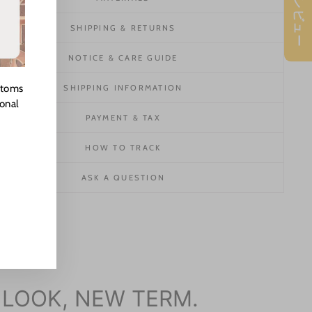
★ レビュー
SHIPPING & RETURNS
NOTICE & CARE GUIDE
stoms
SHIPPING INFORMATION
ional
PAYMENT & TAX
HOW TO TRACK
ASK A QUESTION
 LOOK, NEW TERM.