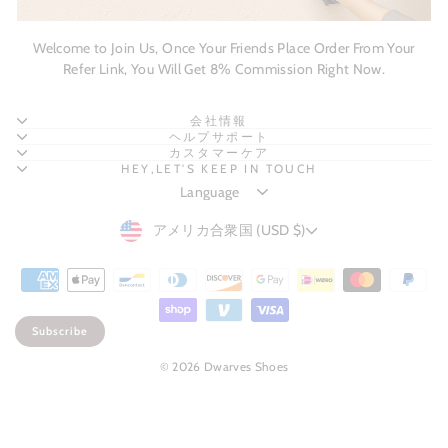
Welcome to Join Us, Once Your Friends Place Order From Your
Refer Link, You Will Get 8% Commission Right Now.
会社情報
ヘルプサポート
カスタマーケア
HEY,LET'S KEEP IN TOUCH
CURRENCY
アメリカ合衆国 (USD $)
Subscribe
© 2026 Dwarves Shoes