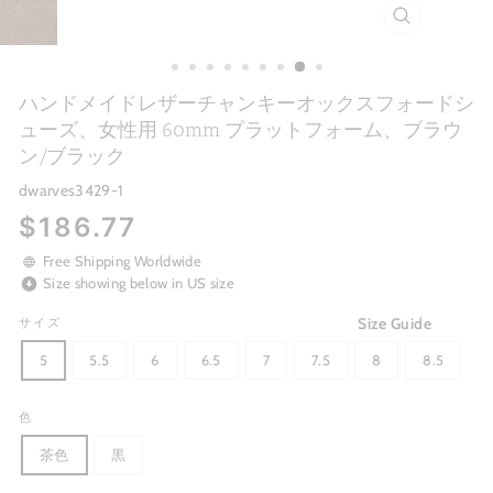
CLOSE
(ESC)
ハンドメイドレザーチャンキーオックスフォードシ
ューズ、女性用 60mm プラットフォーム、ブラウ
ン/ブラック
dwarves3429-1
Regular
$186.77
price
Free Shipping Worldwide
Size showing below in US size
Size Guide
サイズ
5
5.5
6
6.5
7
7.5
8
8.5
色
茶色
黒