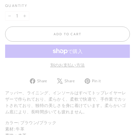
QUANTITY
−
+
ADD TO CART
別のお支払い方法
Share
Tweet
Pin
Share
Share
Pin it
on
on
on
Facebook
X
Pinterest
アッパー、ライニング、インソールはすべてトップレイヤーレ
ザーで作られており、柔らかく、柔軟で快適で、手作業でカッ
トされており、独特の美しさを身に着けています。柔らかいゴ
ム底により、長時間歩いても​​疲れません。
カラー: ブラウン/ブラック
素材: 牛革