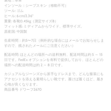
裏地：本革
インソール：シープスキン（移動不可）
ソール: ゴム
ヒール: 6 cm/2.36"
重量: 各靴0.45kg（測定サイズ8）
フィット感: ミディアムからワイド、標準サイズ。
原産国: 中国製
生産時間：約5〜7日（例外的な場合にはメールでお知らせしま
すので、残されたメールにご注意ください）
配送時間: ほとんどの場所への送料無料、配送時間は約 5 ～ 15
日です。FedEx オプションを有料で提供しており、ほとんどの
場所への配送時間は約 2 ～ 8 日です。
カジュアルなジーンズから派手なドレスまで、どんな服装にも
アクセントを添える素晴らしい靴です。履けば履くほど、履き
心地が良くなります。
商品番号 ドワーフ2670