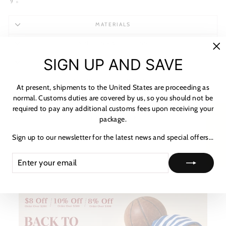
MATERIALS
SHIPPING & RETURNS
"C
SIGN UP AND SAVE
NOTICE & CARE GUIDE
(es
SHIPPING INFORMATION
At present, shipments to the United States are proceeding as
normal. Customs duties are covered by us, so you should not be
PAYMENT & TAX
required to pay any additional customs fees upon receiving your
★ レビュー
package.
HOW TO TRACK
Sign up to our newsletter for the latest news and special offers...
ASK A QUESTION
ENTER
SUBSCRIBE
YOUR
EMAIL