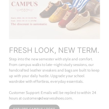
FRESH LOOK, NEW TERM.
Step into the new semester with style and comfort.
From campus walks to late-night study sessions, our
handcrafted leather sneakers and bags are built to keep
up with your daily hustle. Upgrade your school
wardrobe with effortless, everyday essentials.
Customer Support: Emails will be replied to within 24
hours at customer@dwarvesshoes.com.
EXPLORE CAMPUS LOOKS