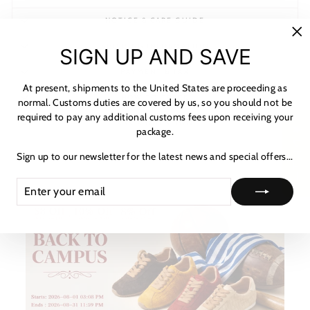
NOTICE & CARE GUIDE
"C
SHIPPING INFORMATION
SIGN UP AND SAVE
(es
PAYMENT & TAX
At present, shipments to the United States are proceeding as
HOW TO TRACK
normal. Customs duties are covered by us, so you should not be
required to pay any additional customs fees upon receiving your
ASK A QUESTION
★ レビュー
package.
Sign up to our newsletter for the latest news and special offers...
ENTER
SUBSCRIBE
YOUR
EMAIL