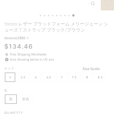
CLOSE
(ESC)
70mm レザー プラットフォーム メリージェーン シ
ューズ T ストラップ ブラック/ブラウン
dwarves2885-1
Regular
$134.46
price
Free Shipping Worldwide
Size showing below in US size
Size Guide
サイズ
5
5.5
6
6.5
7
7.5
8
8.5
色
黒
茶色
QUANTITY