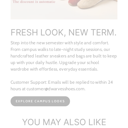
FRESH LOOK, NEW TERM.
Step into the new semester with style and comfort.
From campus walks to late-night study sessions, our
handcrafted leather sneakers and bags are built to keep
up with your daily hustle. Upgrade your school
wardrobe with effortless, everyday essentials.
Customer Support: Emails will be replied to within 24
hours at customer@dwarvesshoes.com.
EXPLORE CAMPUS LOOKS
YOU MAY ALSO LIKE