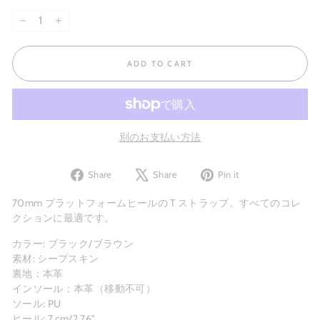
−
+
ADD TO CART
別のお支払い方法
Share
Tweet
Pin
Share
Share
Pin it
on
on
on
Facebook
X
Pinterest
70mm プラットフォーム
ヒール
の T ストラップ。すべてのコレ
クションに最適です。
カラー: ブラック/ブラウン
素材: シープスキン
裏地：本革
インソール：本革（移動不可）
ソール: PU
ヒール:
7 cm/2.76"