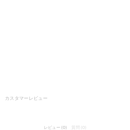
70mm レザー プラットフォ
ーム メリージェーン シュー
ズ T スト...
$134.46
カスタマーレビュー
レビュー (0)
質問 (0)