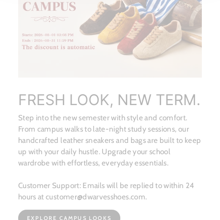
FRESH LOOK, NEW TERM.
Step into the new semester with style and comfort.
From campus walks to late-night study sessions, our
handcrafted leather sneakers and bags are built to keep
up with your daily hustle. Upgrade your school
wardrobe with effortless, everyday essentials.
Customer Support: Emails will be replied to within 24
hours at customer@dwarvesshoes.com.
EXPLORE CAMPUS LOOKS