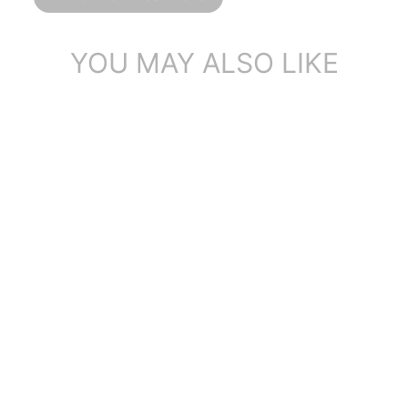
YOU MAY ALSO LIKE
デザイナー メリージェーン
シューズ パテントレザー ソ
フト パンプス...
2件のレビュ
ー
$137.86