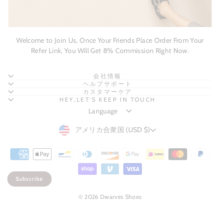
Welcome to Join Us, Once Your Friends Place Order From Your
Refer Link, You Will Get 8% Commission Right Now.
会社情報
ヘルプサポート
カスタマーケア
HEY,LET'S KEEP IN TOUCH
CURRENCY
アメリカ合衆国 (USD $)
Subscribe
© 2026 Dwarves Shoes