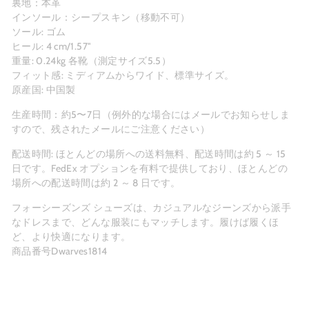
裏地：本革
インソール：シープスキン（移動不可）
ソール: ゴム
ヒール: 4 cm/1.57"
重量: 0.24kg 各靴（測定サイズ5.5）
フィット感: ミディアムからワイド、標準サイズ。
原産国: 中国製
生産時間：約5〜7
日（例外的な場合にはメールでお知らせしま
すので、残されたメールにご注意ください）
配送時間: ほとんどの場所への送料無料、配送時間は約 5 ～ 15
日です。FedEx オプションを有料で提供しており、ほとんどの
場所への配送時間は約 2 ～ 8 日です。
フォーシーズンズ シューズは、カジュアルなジーンズから派手
なドレスまで、どんな服装にもマッチします。履けば履くほ
ど、より快適になります。
商品番号Dwarves1814