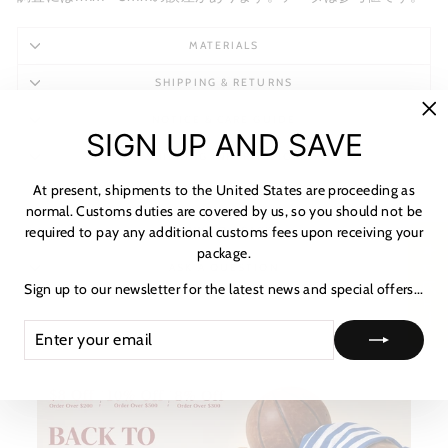
MATERIALS
SHIPPING & RETURNS
NOTICE & CARE GUIDE
"C
SIGN UP AND SAVE
(es
SHIPPING INFORMATION
At present, shipments to the United States are proceeding as
PAYMENT & TAX
normal. Customs duties are covered by us, so you should not be
required to pay any additional customs fees upon receiving your
HOW TO TRACK
★ レビュー
package.
ASK A QUESTION
Sign up to our newsletter for the latest news and special offers...
ENTER
SUBSCRIBE
YOUR
EMAIL