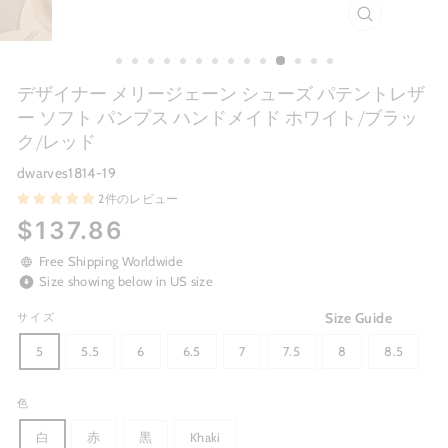
CLOSE
(ESC)
デザイナー メリージェーン シューズ パテントレザ
ー ソフト パンプス ハンドメイド ホワイト/ブラッ
ク/レッド
dwarves1814-19
2件のレビュー
Regular
$137.86
price
Free Shipping Worldwide
Size showing below in US size
Size Guide
サイズ
5
5.5
6
6.5
7
7.5
8
8.5
色
白
赤
黒
Khaki