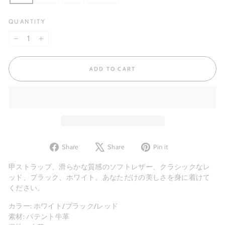
QUANTITY
−
+
ADD TO CART
Share
Tweet
Pin
Share
Share
Pin it
on
on
on
Facebook
X
Pinterest
甲ストラップ、滑らかな質感のソフトレザー、クラシックなレ
ッド、ブラック、ホワイト。あなただけの美しさを身に着けて
ください。
カラー: ホワイト/ブラック/レッド
素材: パテント牛革