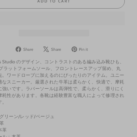
ADD TO CART
Share
Tweet
Pin
Share
Share
Pin it
on
on
on
ves Studio のデザイン、コントラストのある編み込み靴ひも、
Facebook
X
Pinterest
m プラットフォームソール、フロントレースアップ留め、丸
先。ワードローブに加えるのにぴったりのアイテム。ユニー
適な
スニーカー。厳選された牛革は柔らかく、快適で、摩耗
に強いです。ラバーソールは高弾性で、柔らかく、滑りにく
摩耗性があります。各靴は経験豊富な職人によって修理され
す。
 グリーン/レッド/ベージュ
牛革
本革
ール：本革