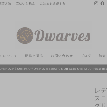
Instag
F
追跡方法
支払いと税金
ご注文を追跡する
ちについて
配送と返品
お問い合わせ
ブログ
卸売
Order Over $200; 8% Off Order Over $300; 10% Off Order Over $500 (Please Read T
Pause
slideshow
レデ
スニ
グリ