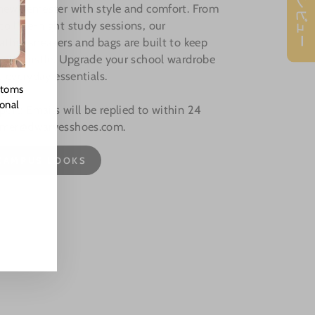
★ レビュー
 new semester with style and comfort. From
o late-night study sessions, our
ather sneakers and bags are built to keep
aily hustle. Upgrade your school wardrobe
, everyday essentials.
stoms
ional
rt: Emails will be replied to within 24
omer@dwarvesshoes.com.
CAMPUS LOOKS