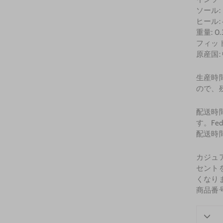
ソール:
ヒール: 4
重量: 
フィッ
原産国:
生産時
ので、
配送時間
す。F
配送時間
カジュ
セント
くなり
商品番号