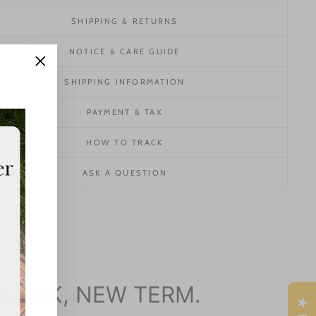
SHIPPING & RETURNS
NOTICE & CARE GUIDE
"Close
SHIPPING INFORMATION
(esc)"
PAYMENT & TAX
HOW TO TRACK
ASK A QUESTION
 LOOK, NEW TERM.