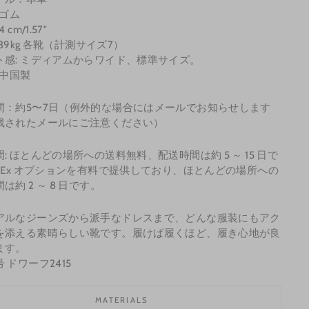
 ゴム
 cm/1.57"
0.39kg 各靴（計測サイズ7）
ト感: ミディアムからワイド、標準サイズ。
 中国製
間：約5〜7
日（例外的な場合にはメールでお知らせします
残されたメールにご注意ください）
: ほとんどの場所への送料無料、配送時間は約 5 ～ 15 日で
edEx オプションを有料で提供しており、ほとんどの場所への
は約 2 ～ 8 日です。
アルなジーンズから派手なドレスまで、どんな服装にもアク
を添える素晴らしい靴です。履けば履くほど、履き心地が良
ます。
 ドワーフ2415
MATERIALS