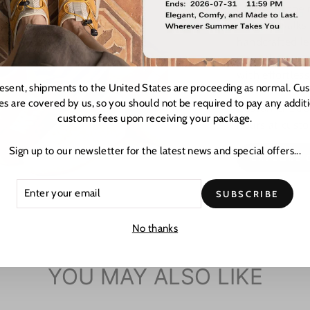
Step into the
campus walks t
handcrafted le
up with your d
with effortless
resent, shipments to the United States are proceeding as normal. Cu
es are covered by us, so you should not be required to pay any addit
Customer Suppo
customs fees upon receiving your package.
hours at cust
Sign up to our newsletter for the latest news and special offers...
EXPLORE 
ER
CRIBE
SUBSCRIBE
R
L
No thanks
YOU MAY ALSO LIKE