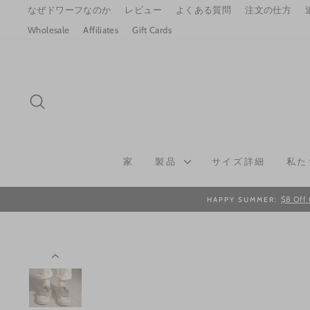
Skip
なぜドワーフなのか
レビュー
よくある質問
注文の仕方
to
Wholesale
Affiliates
Gift Cards
content
SEARCH
家
製品
サイズ詳細
私た
$8 Off 
HAPPY SUMMER: