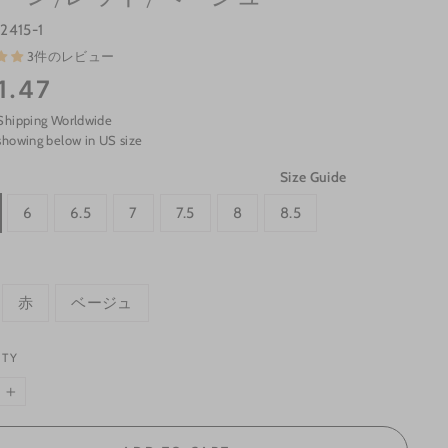
2415-1
3件のレビュー
1.47
Shipping Worldwide
showing below in US size
Size Guide
6
6.5
7
7.5
8
8.5
赤
ベージュ
ITY
+