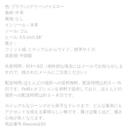
色: ブラウン/グリーン/イエロー
素材: 牛革
裏地: なし
インソール：本革
ソール: ゴム
ヒール: 3.5 cm/1.38"
重さ：
フィット感: ミディアムからワイド、標準サイズ。
原産国: 中国製
生産時間：約3〜5
日（例外的な場合にはメールでお知らせしま
すので、残されたメールにご注意ください）
配送時間: ほとんどの場所への送料無料、配送時間は約 5 ～ 15
日です。FedEx オプションを有料で提供しており、ほとんどの
場所への配送時間は約 2 ～ 8 日です。
カジュアルなジーンズから派手なドレスまで、どんな服装にも
アクセントを添える素晴らしい靴です。履けば履くほど、履き
心地が良くなります。
商品番号 Dwarves2511