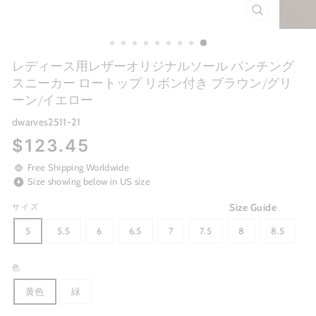
CLOSE
(ESC)
レディース用レザーオリジナルソール パンチング
スニーカー ロートップ リボン付き ブラウン/グリ
ーン/イエロー
dwarves2511-21
Regular
$123.45
price
Free Shipping Worldwide
Size showing below in US size
Size Guide
サイズ
5
5.5
6
6.5
7
7.5
8
8.5
色
黄色
緑