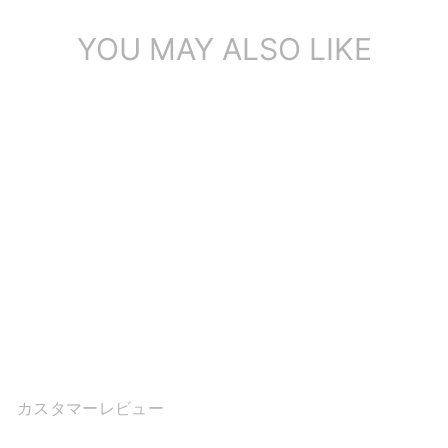
YOU MAY ALSO LIKE
レディース用レザーオリジ
ナルソール パンチングスニ
ーカー ロートップ ...
$123.45
カスタマーレビュー