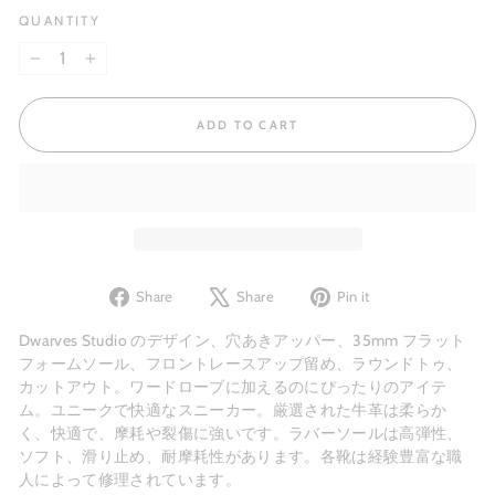
QUANTITY
−
+
ADD TO CART
Share
Tweet
Pin
Share
Share
Pin it
on
on
on
Facebook
X
Pinterest
Dwarves Studio のデザイン、穴あきアッパー、35mm フラット
フォームソール、フロントレースアップ留め、ラウンドトゥ、
カットアウト。ワードローブに加えるのにぴったりのアイテ
ム。ユニークで
快適な
スニーカー。厳選された牛革は柔らか
く、快適で、摩耗や裂傷に強いです。ラバーソールは高弾性、
ソフト、滑り止め、耐摩耗性があります。各靴は経験豊富な職
人によって修理されています。