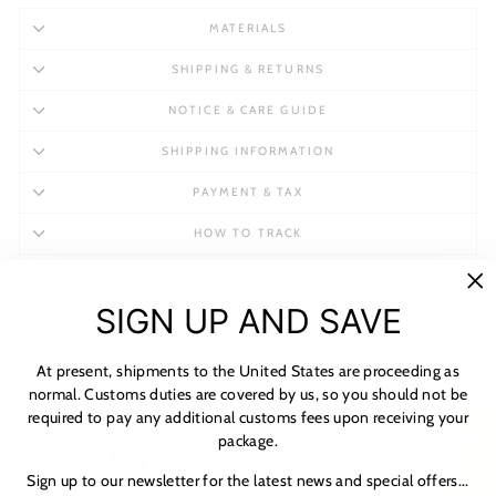
MATERIALS
SHIPPING & RETURNS
NOTICE & CARE GUIDE
SHIPPING INFORMATION
PAYMENT & TAX
HOW TO TRACK
ASK A QUESTION
"C
SIGN UP AND SAVE
(es
At present, shipments to the United States are proceeding as
normal. Customs duties are covered by us, so you should not be
required to pay any additional customs fees upon receiving your
★ レビュー
package.
Sign up to our newsletter for the latest news and special offers...