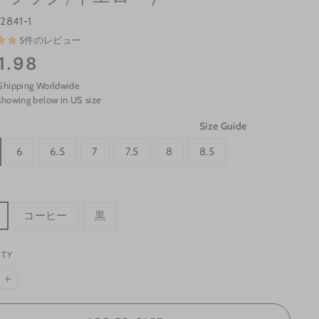
2841-1
5件のレビュー
1.98
Shipping Worldwide
showing below in US size
Size Guide
6
6.5
7
7.5
8
8.5
コーヒー
黒
ITY
+