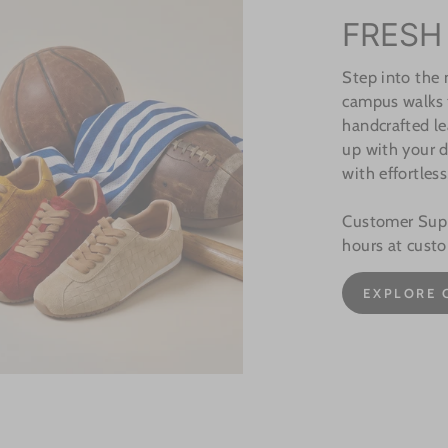
FRESH
Step into the
campus walks t
handcrafted le
up with your d
with effortless
Customer Suppo
hours at cust
EXPLORE 