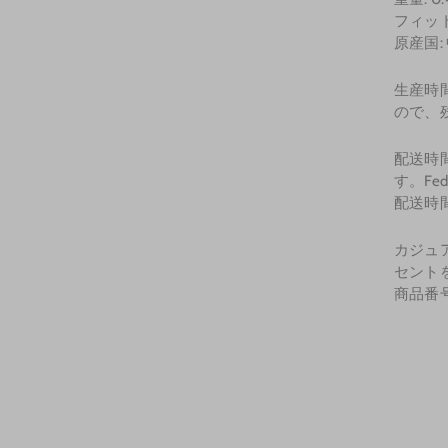
フィッ
原産国:
生産時
ので、
配送時間
す。F
配送時間
カジュ
セント
商品番号D