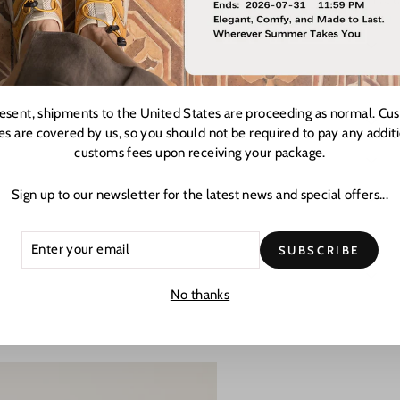
resent, shipments to the United States are proceeding as normal. Cu
es are covered by us, so you should not be required to pay any addit
customs fees upon receiving your package.
Sign up to our newsletter for the latest news and special offers...
ER
CRIBE
SUBSCRIBE
R
L
No thanks