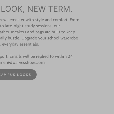
 LOOK, NEW TERM.
 new semester with style and comfort. From
o late-night study sessions, our
ather sneakers and bags are built to keep
aily hustle. Upgrade your school wardrobe
, everyday essentials.
rt: Emails will be replied to within 24
omer@dwarvesshoes.com.
CAMPUS LOOKS