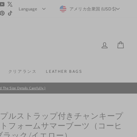
ram
acebook
YouTube
X
CURRENCY
アメリカ合衆国 (USD $)
Pinterest
TikTok
LOG IN
CAR
クリアランス
LEATHER BAGS
he Size Details Carefully.)
プルストラップ付きチャンキープ
トフォームサマーブーツ（コーヒ
ブラック/イエロー）