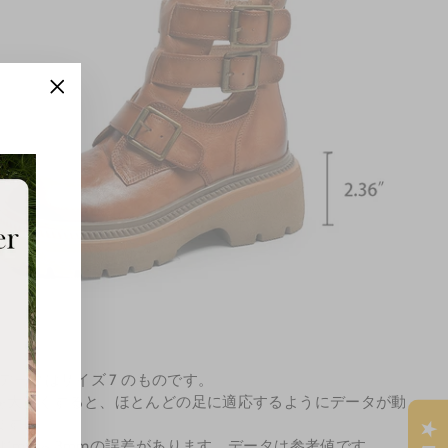
"Close
(esc)"
定データはサイズ 7 のものです。
を大きくすると、ほとんどの足に適応するようにデータが動
ます。
は1mm～3mmの誤差があります。データは参考値です。