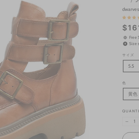
dwarves
Regular
$16
price
Free 
Size 
サイズ
5.5
色
黄色
QUANT
−