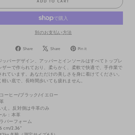
ADD TO CART
別のお支払い方法
Share
Tweet
Pin
Share
Share
Pin it
on
on
on
ジッパーデザイン、アッパーとインソールはすべてトップレ
Facebook
X
Pinterest
レザーで作られており、柔らかく、柔軟で快適で、手作業で
されています。あなただけの美しさを身に着けてください。
く軽い底で、長時間歩いても​​疲れません。
 コーヒー/ブラック/イエロー
牛革
いいえ。反対側は牛革のみ
ール：
本革
 ラバーフォーム
 cm/2.36"
.42kg 各靴（測定サイズ6.5）