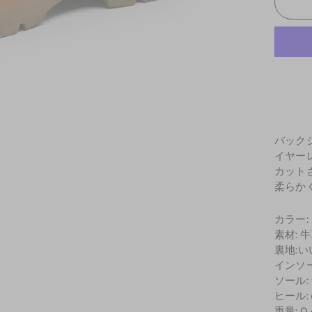
バック
イヤー
カット
柔らか
カラー:
素材: 
裏地:
インソ
ソール:
ヒール: 6
重量: 0