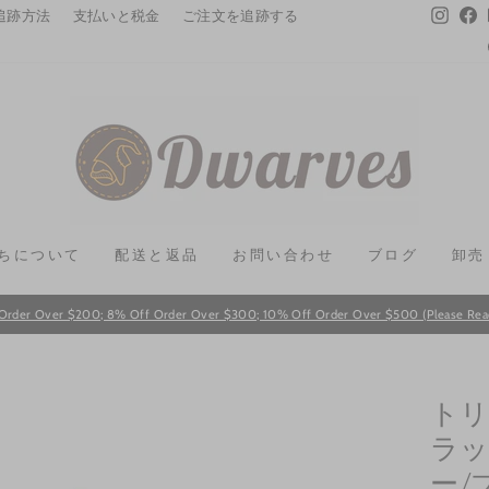
Instag
F
追跡方法
支払いと税金
ご注文を追跡する
ちについて
配送と返品
お問い合わせ
ブログ
卸売
Order Over $200; 8% Off Order Over $300; 10% Off Order Over $500 (Please Read T
Pause
slideshow
トリ
ラッ
ー/