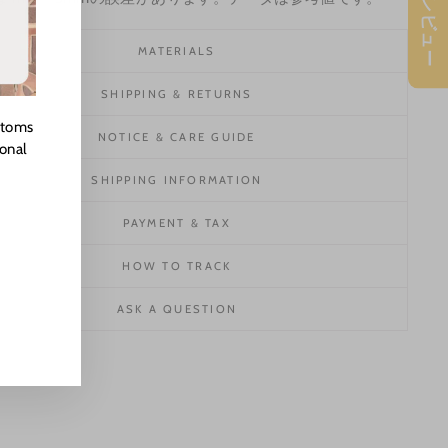
★ レビュー
MATERIALS
SHIPPING & RETURNS
stoms
NOTICE & CARE GUIDE
ional
SHIPPING INFORMATION
PAYMENT & TAX
HOW TO TRACK
ASK A QUESTION