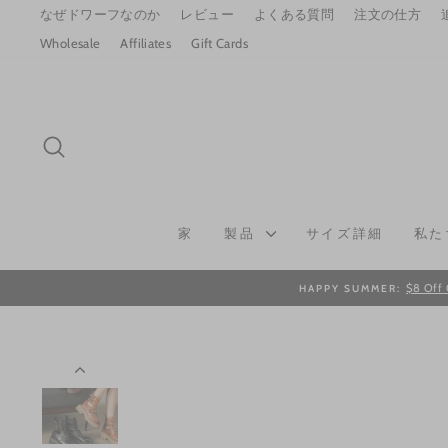
Skip
なぜドワーフなのか
レビュー
よくある質問
注文の仕方
to
Wholesale
Affiliates
Gift Cards
content
SEARCH
家
製品
サイズ詳細
私た
$8 Off 
HAPPY SUMMER: