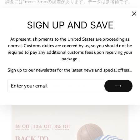
調査には1mm～3mmの誤差があります。データは参考値です。
MATERIALS
"C
SIGN UP AND SAVE
(es
SHIPPING & RETURNS
At present, shipments to the United States are proceeding as
NOTICE & CARE GUIDE
normal. Customs duties are covered by us, so you should not be
required to pay any additional customs fees upon receiving your
SHIPPING INFORMATION
★ レビュー
package.
PAYMENT & TAX
Sign up to our newsletter for the latest news and special offers...
HOW TO TRACK
ENTER
SUBSCRIBE
ASK A QUESTION
YOUR
EMAIL