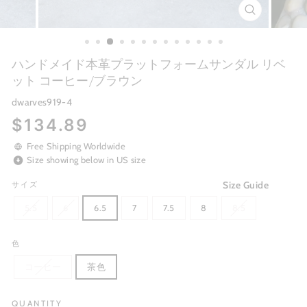
CLOSE
(ESC)
ハンドメイド本革プラットフォームサンダル リベ
ット コーヒー/ブラウン
dwarves919-4
Regular
$134.89
price
Free Shipping Worldwide
Size showing below in US size
Size Guide
サイズ
5.5
6
6.5
7
7.5
8
8.5
色
コーヒー
茶色
QUANTITY