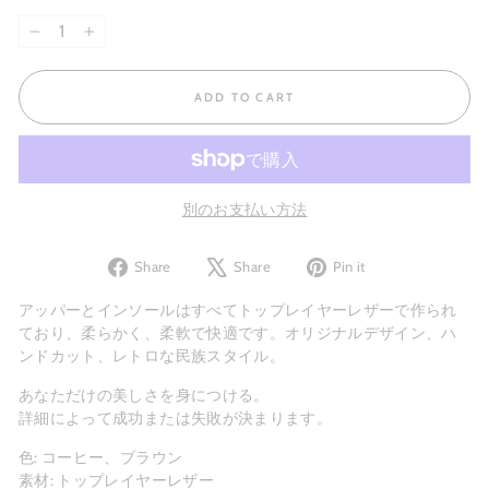
−
+
ADD TO CART
別のお支払い方法
Share
Tweet
Pin
Share
Share
Pin it
on
on
on
Facebook
X
Pinterest
アッパーとインソールはすべてトップレイヤーレザーで作られ
ており、柔らかく、柔軟で快適です。オリジナルデザイン、ハ
ンドカット、レトロな民族スタイル。
あなただけの美しさを身につける。
詳細によって成功または失敗が決まります。
色: コーヒー、ブラウン
素材: トップレイヤーレザー