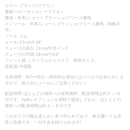
カラー: ブラック/ブラウン
素材:ヘビーオイルシープスキン
裏地：本革/ショートプラッシュ/フリース裏地
インソール：本革
/ショートプラッシュ/フリース裏地
（移動不
可）
ソール: ゴム
ヒール: 3.5 cm/1.38"
チューブの高さ: 23 cm/9.10インチ
チューブの円周: 28 cm/11.02"
フィット感: ミディアムからワイド、標準サイズ。
原産国: 中国製
生産時間：約7〜10日（例外的な場合にはメールでお知らせしま
すので、残されたメールにご注意ください）
配送時間: ほとんどの場所への
送料無料
、配送時間は約 5 ～ 15
日です。FedEx オプションを有料で提供しており、ほとんどの
場所への配送時間は約 2 ～ 8 日です。
このタイプの靴は柔らかい革で作られており、毎日履いても非
常に快適です。一日中歩き続けられます!