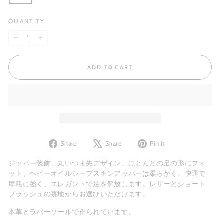
QUANTITY
−
+
ADD TO CART
Share
Tweet
Pin
Share
Share
Pin it
on
on
on
Facebook
X
Pinterest
ジッパー装飾、
丸いつま先デザイン、ほとんどの足の形にフィ
ット、ヘビーオイルシープスキンアッパーは柔らかく、快適で
摩耗に強く、
エレガントで足を解放します。レザーとショート
プラッシュの裏地からお選びいただけます。
本革とラバーソールで作られています。