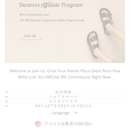
Welcome to Join Us, Once Your Friends Place Order From Your
Refer Link, You Will Get 8% Commission Right Now.
会社情報
ヘルプサポート
カスタマーケア
HEY,LET'S KEEP IN TOUCH
CURRENCY
アメリカ合衆国 (USD $)