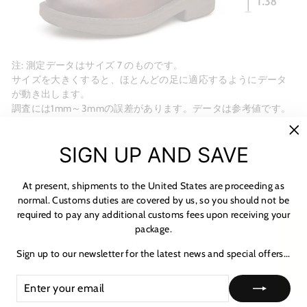
注: 測定データはサイズ 7 のものです。
サイズを大きくすると、ほとんどの足に適応するようにデータ
が動き出します。
調査には1mm～3mmの誤差があります。データは参考値です。
MATERIALS
"C
SIGN UP AND SAVE
(es
SHIPPING & RETURNS
At present, shipments to the United States are proceeding as
NOTICE & CARE GUIDE
normal. Customs duties are covered by us, so you should not be
required to pay any additional customs fees upon receiving your
SHIPPING INFORMATION
★ レビュー
package.
PAYMENT & TAX
Sign up to our newsletter for the latest news and special offers...
HOW TO TRACK
ENTER
SUBSCRIBE
YOUR
ASK A QUESTION
EMAIL