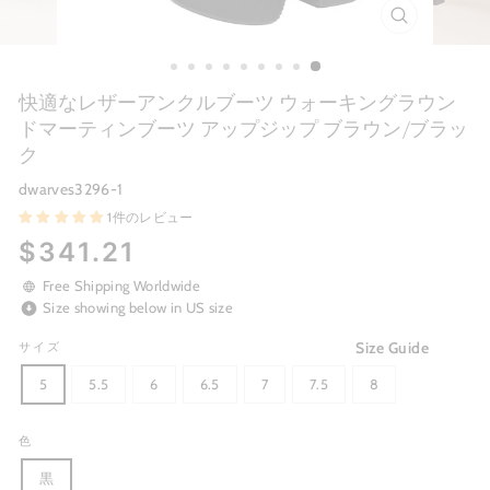
CLOSE
(ESC)
快適なレザーアンクルブーツ ウォーキングラウン
ドマーティンブーツ アップジップ ブラウン/ブラッ
ク
dwarves3296-1
1件のレビュー
Regular
$341.21
price
Free Shipping Worldwide
Size showing below in US size
Size Guide
サイズ
5
5.5
6
6.5
7
7.5
8
色
黒