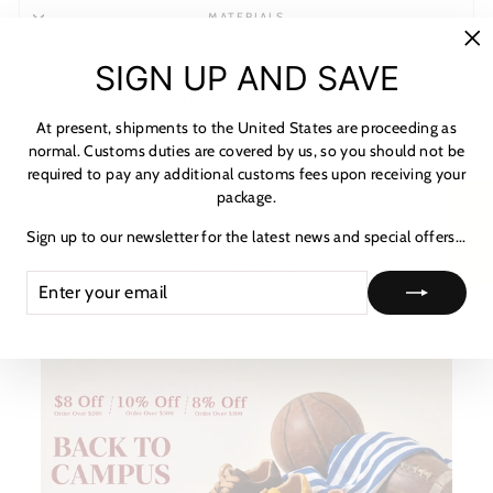
MATERIALS
SHIPPING & RETURNS
"C
SIGN UP AND SAVE
(es
NOTICE & CARE GUIDE
At present, shipments to the United States are proceeding as
SHIPPING INFORMATION
normal. Customs duties are covered by us, so you should not be
required to pay any additional customs fees upon receiving your
PAYMENT & TAX
package.
★ 리뷰
HOW TO TRACK
Sign up to our newsletter for the latest news and special offers...
ASK A QUESTION
ENTER
SUBSCRIBE
YOUR
EMAIL