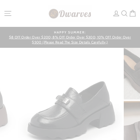
Skip
to
SITE NAVIGATION
LOG IN
SEA
C
content
HAPPY SUMMER:
$8 Off Order Over $200; 8% Off Order Over $300; 10% Off Order Over
Pause
slideshow
$500 (Please Read The Size Details Carefully.)