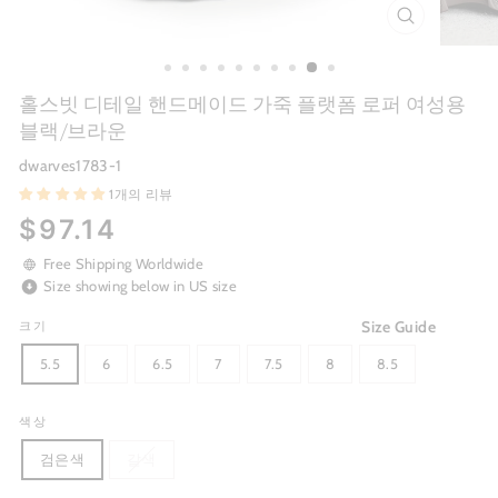
CLOSE
(ESC)
홀스빗 디테일 핸드메이드 가죽 플랫폼 로퍼 여성용
블랙/브라운
dwarves1783-1
1개의 리뷰
Regular
$97.14
price
Free Shipping Worldwide
Size showing below in US size
Size Guide
크기
5.5
6
6.5
7
7.5
8
8.5
색상
검은색
갈색