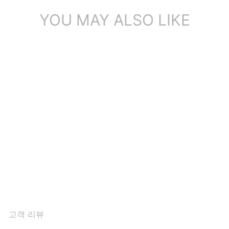
YOU MAY ALSO LIKE
홀스빗 디테일 핸드메이드
가죽 플랫폼 로퍼 여성용 블
랙/브라운
1개의 리뷰
$97.14
고객 리뷰