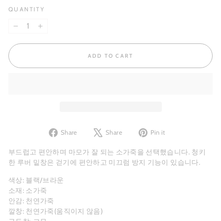
QUANTITY
−
+
ADD TO CART
Share
Tweet
Pin
Share
Share
Pin it
on
on
on
Facebook
X
Pinterest
부드럽고 편안하며 마모가 잘 되는 소가죽을 선택했습니다. 청키
한 루버 밑창은 걷기에 편안하고 미끄럼 방지 기능이 있습니다.
색상: 블랙/브라운
소재: 소가죽
안감: 천연가죽
깔창: 천연가죽(움직이지 않음)