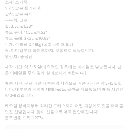
소재: 소가죽
안감:
짧은 플러시 천
깔창: 짧은 봉제
구두창: 고무
힐: 3.5cm/1.38“
튜브 높이: 11.5cm/4.53"
튜브 둘레: 27.5cm/10.83"
무게: 신발당 0.48kg (실측 사이즈 8.5)
핏: 미디엄부터 와이드까지, 보통으로 작동합니다.
원산지 : 중국산
제작 기간: 약 3~5
일(예외적인 경우에는 이메일로 발송됩니다. 남
은 이메일을 주의 깊게 살펴보시기 바랍니다.)
배송 시간: 무료 배송 대부분의 지역으로 배송 시간은 약 5-15일입
니다. 대부분의 지역에 대해 FedEx 옵션을 지불했으며 배송 시간은
약 2-8일입니다.
캐주얼 청바지부터 화려한 드레스까지 어떤 의상에도 멋을 더해줄
멋진 신발입니다. 많이 신을수록 더욱 편안해집니다!
품목번호 드워프2774