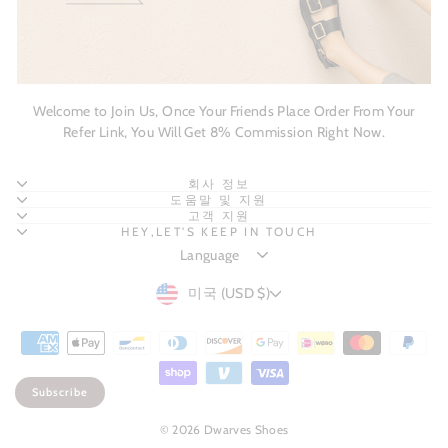
Welcome to Join Us, Once Your Friends Place Order From Your
Refer Link, You Will Get 8% Commission Right Now.
회사 정보
도움말 및 지원
고객 지원
HEY,LET'S KEEP IN TOUCH
CURRENCY
미국 (USD $)
Subscribe
© 2026 Dwarves Shoes