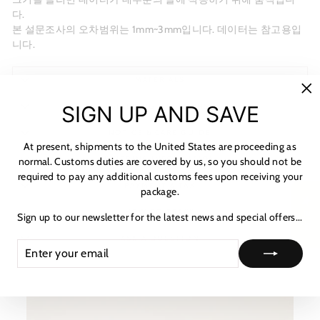
다.
본 설문조사의 오차범위는 1mm~3mm입니다. 데이터는 참고용입
니다.
MATERIALS
"C
SIGN UP AND SAVE
SHIPPING & RETURNS
(es
NOTICE & CARE GUIDE
At present, shipments to the United States are proceeding as
SHIPPING INFORMATION
normal. Customs duties are covered by us, so you should not be
required to pay any additional customs fees upon receiving your
PAYMENT & TAX
package.
★ 리뷰
HOW TO TRACK
Sign up to our newsletter for the latest news and special offers...
ASK A QUESTION
ENTER
SUBSCRIBE
YOUR
EMAIL