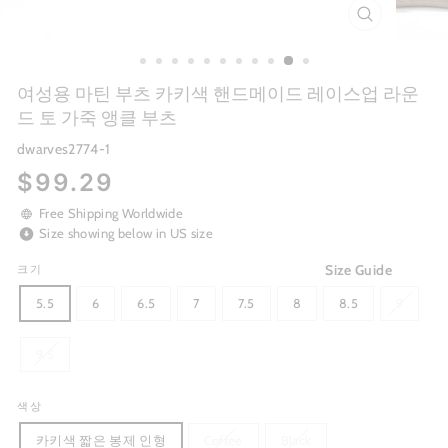
CLOSE
(ESC)
여성용 마틴 부츠 카키색 핸드메이드 레이스업 라운
드 토 가죽 앵클 부츠
dwarves2774-1
Regular
$99.29
price
Free Shipping Worldwide
Size showing below in US size
Size Guide
크기
5.5
6
6.5
7
7.5
8
8.5
9
9.5
색상
카키색 짧은 봉제 인형
Coffee
Black