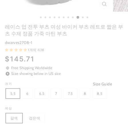
CLOSE
(ESC)
레이스 업 전투 부츠 여성 바이커 부츠 레트로 짧은 부
츠 수제 정품 가죽 마틴 부츠
dwarves2708-1
1개의 리뷰
Regular
$145.71
price
Free Shipping Worldwide
Size showing below in US size
Size Guide
크기
5.5
6
6.5
7
7.5
8
8.5
색상
갈색
검은색