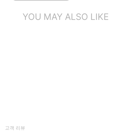
YOU MAY ALSO LIKE
레이스 업 전투 부츠 여성 바
이커 부츠 레트로 짧은 부츠
수제 ...
1개의 리뷰
$145.71
고객 리뷰