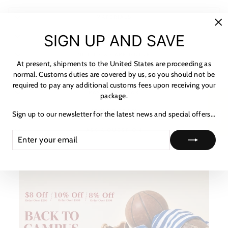
MATERIALS
"C
SIGN UP AND SAVE
SHIPPING & RETURNS
(es
NOTICE & CARE GUIDE
At present, shipments to the United States are proceeding as
normal. Customs duties are covered by us, so you should not be
SHIPPING INFORMATION
required to pay any additional customs fees upon receiving your
PAYMENT & TAX
package.
★ 리뷰
HOW TO TRACK
Sign up to our newsletter for the latest news and special offers...
ASK A QUESTION
ENTER
SUBSCRIBE
YOUR
EMAIL