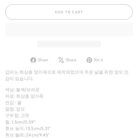
ADD TO CART
Share
Tweet
Pin
Share
Share
Pin it
on
on
on
Facebook
X
Pinterest
갑피는 최상층 양가죽으로 제작되었으며 추운 날을 위한 양모 안
감이 있습니다.
색상: 블랙/브라운
자료: 최상층 양가죽
안감 : 울
깔창: 양모
구두창: 고무
힐: 1.5cm/0.59"
튜브 높이: 13.5cm/5.31"
튜브 둘레: 24 cm/9.45"