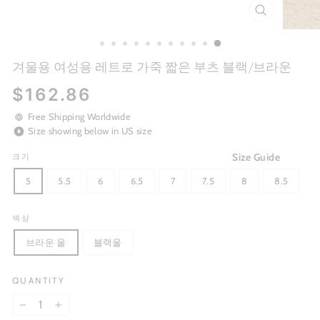
CLOSE
(ESC)
겨울용 여성용 레트로 가죽 짧은 부츠 블랙/브라운
Regular
$162.86
price
Free Shipping Worldwide
Size showing below in US size
Size Guide
크기
5
5.5
6
6.5
7
7.5
8
8.5
색상
브라운 울
블랙울
QUANTITY
−
+