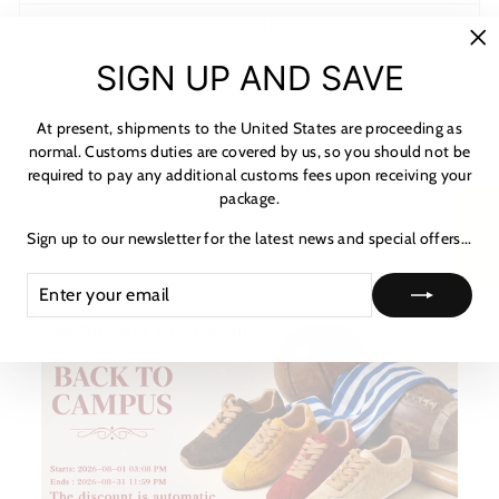
NOTICE & CARE GUIDE
"C
SIGN UP AND SAVE
SHIPPING INFORMATION
(es
PAYMENT & TAX
At present, shipments to the United States are proceeding as
HOW TO TRACK
normal. Customs duties are covered by us, so you should not be
required to pay any additional customs fees upon receiving your
ASK A QUESTION
package.
★ 리뷰
Sign up to our newsletter for the latest news and special offers...
ENTER
SUBSCRIBE
YOUR
EMAIL