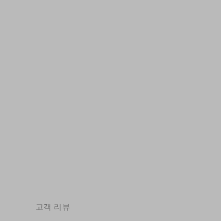
부드러운 가죽 로퍼 통기성 슬립온 핸드메이
드 커피/카키
$112.86
고객 리뷰