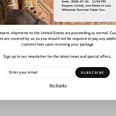
with effortless
Customer Suppo
hours at cust
resent, shipments to the United States are proceeding as normal. Cu
EXPLORE 
es are covered by us, so you should not be required to pay any addit
customs fees upon receiving your package.
Sign up to our newsletter for the latest news and special offers...
ER
CRIBE
SUBSCRIBE
R
YOU MAY ALSO LIKE
L
No thanks