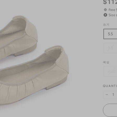
$11
price
Free 
Size 
크기
5.5
9.5
색상
커피
QUANT
−