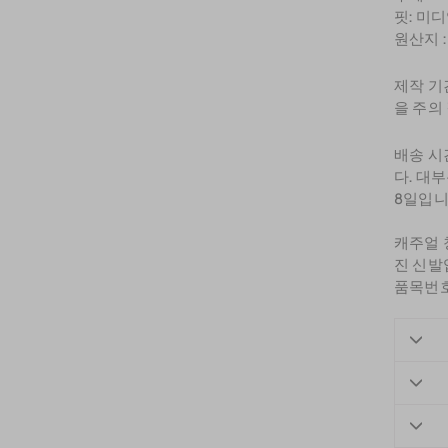
핏: 미
원산지 
제작 기
을 주의
배송 시
다. 대
8일입니
캐주얼 
진 신발
품목번호: