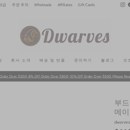
In
 세금
주문 추적
Wholesale
Affiliates
Gift Cards
항
회사 소개
배송 및 반품
문의하기
블로그
모
Order Over $200; 8% Off Order Over $300; 10% Off Order Over $500 (Please Read T
Pause
slideshow
부드
메이
dwarves
Regular