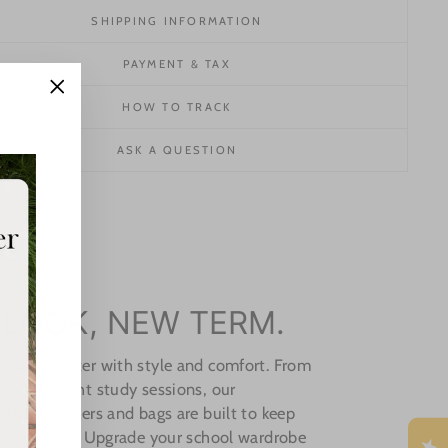
SHIPPING INFORMATION
PAYMENT & TAX
"Close
HOW TO TRACK
(esc)"
ASK A QUESTION
 LOOK, NEW TERM.
 new semester with style and comfort. From
o late-night study sessions, our
ather sneakers and bags are built to keep
aily hustle. Upgrade your school wardrobe