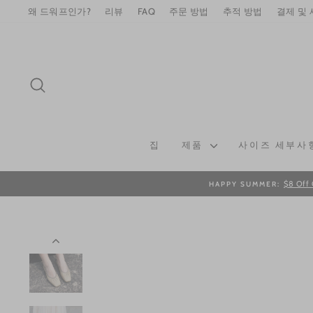
Skip
왜 드워프인가?
리뷰
FAQ
주문 방법
추적 방법
결제 및
to
content
SEARCH
집
제품
사이즈 세부사
$8 Off 
HAPPY SUMMER: