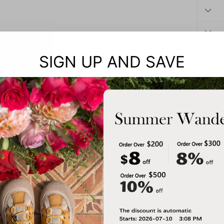
SIGN UP AND SAVE
FRESH
Step into the
campus walks t
handcrafted le
up with your d