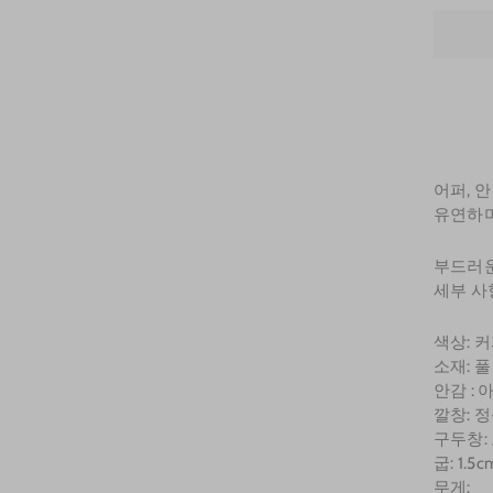
어퍼, 
유연하며
부드러운
세부 사
색상: 
소재: 
안감 : 
깔창: 
구두창:
굽: 1.5c
무게: