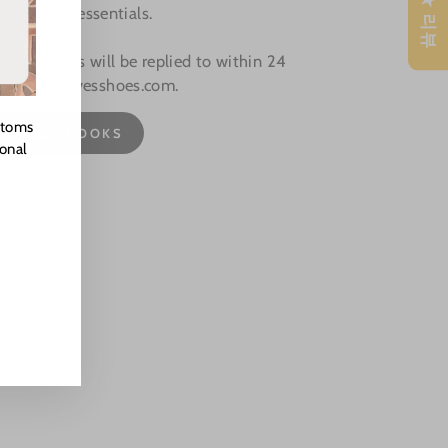
★ 리뷰
, everyday essentials.
rt: Emails will be replied to within 24
omer@dwarvesshoes.com.
stoms
CAMPUS LOOKS
ional