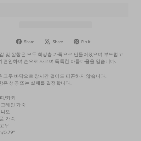
Share
Tweet
Pin
Share
Share
Pin it
on
on
on
안감 및 깔창은 모두 최상층 가죽으로 만들어졌으며 부드럽고
Facebook
X
Pinterest
 편안하며 손으로 자르며 독특한 아름다움을 입습니다.
 고무 바닥으로 장시간 걸어도 피곤하지 않습니다.
항은 성공 또는 실패를 결정합니다.
커피/카키
풀 그레인 가죽
아니오
정품 가죽
 고무
m/0.79"