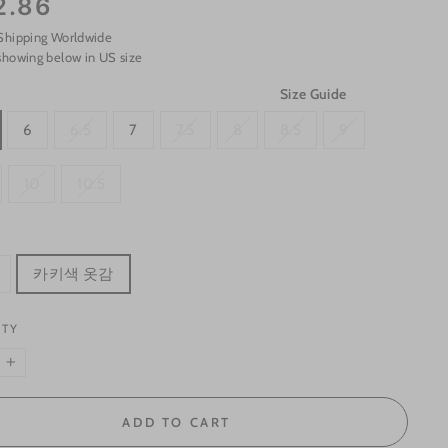
2.86
Shipping Worldwide
showing below in US size
Size Guide
6
6.5
7
7.5
8
8.5
9
10
10.5
카키색 옷감
ITY
+
ADD TO CART