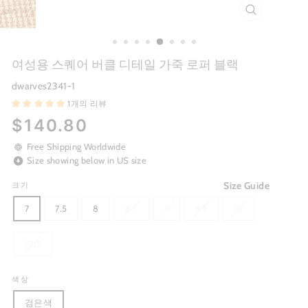
CLOSE
(ESC)
여성용 스퀘어 버클 디테일 가죽 로퍼 블랙
dwarves2341-1
1개의 리뷰
Regular
$140.80
price
Free Shipping Worldwide
Size showing below in US size
Size Guide
크기
7
7.5
8
8.5
9
9.5
10
10.5
색상
검은색