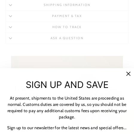
SHIPPING INFORMATION
PAYMENT & TAX
HOW TO TRACK
ASK A QUESTION
"C
SIGN UP AND SAVE
(es
At present, shipments to the United States are proceeding as
normal. Customs duties are covered by us, so you should not be
required to pay any additional customs fees upon receiving your
package.
★ 리뷰
Sign up to our newsletter for the latest news and special offers...