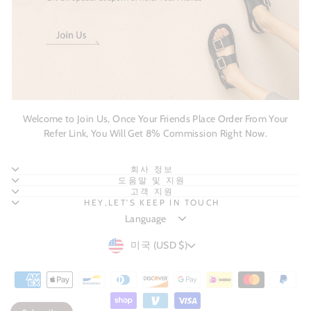
Welcome to Join Us, Once Your Friends Place Order From Your
Refer Link, You Will Get 8% Commission Right Now.
회사 정보
도움말 및 지원
고객 지원
HEY,LET'S KEEP IN TOUCH
CURRENCY
미국 (USD $)