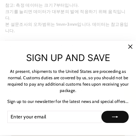
참고: 측정 데이터는 크기 7부터입니다.
크기를 늘리면 데이터가 대부분의 발에 적응하기 위해 움직입니
다.
본 설문조사의 오차범위는 1mm~3mm입니다. 데이터는 참고용입
니다.
MATERIALS
"C
SIGN UP AND SAVE
SHIPPING & RETURNS
(es
NOTICE & CARE GUIDE
At present, shipments to the United States are proceeding as
normal. Customs duties are covered by us, so you should not be
SHIPPING INFORMATION
required to pay any additional customs fees upon receiving your
package.
PAYMENT & TAX
★ 리뷰
Sign up to our newsletter for the latest news and special offers...
HOW TO TRACK
ENTER
SUBSCRIBE
ASK A QUESTION
YOUR
EMAIL