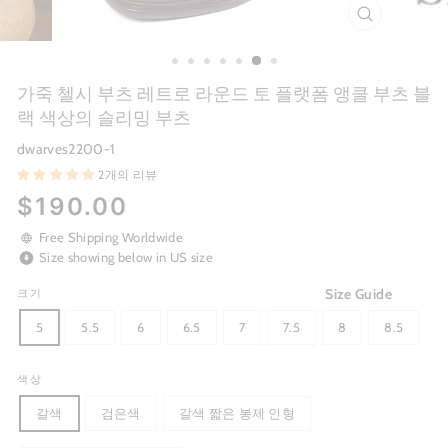
CLOSE
(ESC)
가죽 첼시 부츠 레트로 라운드 토 플랫폼 앵클 부츠 블
랙 색상의 슬리밍 부츠
dwarves2200-1
2개의 리뷰
Regular
$190.00
price
Free Shipping Worldwide
Size showing below in US size
Size Guide
크기
5
5.5
6
6.5
7
7.5
8
8.5
색상
갈색
검은색
갈색 짧은 봉제 인형