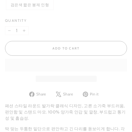
검은색 짧은 봉제 인형
QUANTITY
−
+
ADD TO CART
Share
Tweet
Pin
Share
Share
Pin it
on
on
on
Facebook
X
Pinterest
패션 스타일 라운드 발가락 클래식 디자인, 고른 소가죽 부드러움,
편안함 및 스탠드 마모. 100%
양가죽
안감 및 깔창, 부드럽고 통기
성 및 흡습성.
딱 맞는 두툼한 밑단으로 편안하고 긴 다리를 돋보이게 합니다. 각