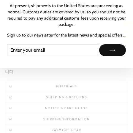
At present, shipments to the United States are proceeding as
normal. Customs duties are covered by us, so you should not be
required to pay any additional customs fees upon receiving your
package.
★ 리뷰
Sign up to our newsletter for the latest news and special offers...
참고: 측정 데이터는 크기 7부터입니다.
ENTER
SUBSCRIBE
YOUR
크기를 늘리면 데이터가 대부분의 발에 적응하기 위해 움직입니
EMAIL
다.
본 설문조사의 오차범위는 1mm~3mm입니다. 데이터는 참고용입
니다.
MATERIALS
SHIPPING & RETURNS
NOTICE & CARE GUIDE
SHIPPING INFORMATION
PAYMENT & TAX