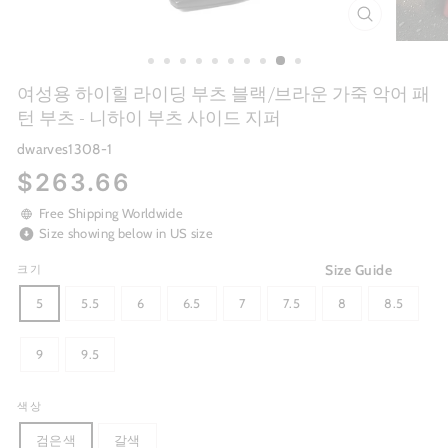
CLOSE
(ESC)
여성용 하이힐 라이딩 부츠 블랙/브라운 가죽 악어 패
턴 부츠 - 니하이 부츠 사이드 지퍼
dwarves1308-1
Regular
$263.66
price
Free Shipping Worldwide
Size showing below in US size
Size Guide
크기
5
5.5
6
6.5
7
7.5
8
8.5
9
9.5
색상
검은색
갈색