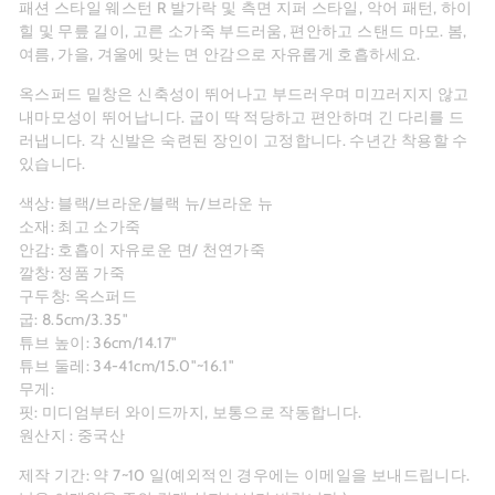
패션 스타일 웨스턴 R 발가락 및 측면 지퍼 스타일, 악어 패턴, 하이
힐 및 무릎 길이, 고른 소가죽 부드러움, 편안하고 스탠드 마모. 봄,
여름, 가을, 겨울에 맞는 면 안감으로 자유롭게 호흡하세요.
옥스퍼드 밑창은 신축성이 뛰어나고 부드러우며 미끄러지지 않고
내마모성이 뛰어납니다. 굽이 딱 적당하고 편안하며 긴 다리를 드
러냅니다. 각 신발은 숙련된 장인이 고정합니다. 수년간 착용할 수
있습니다.
색상: 블랙/브라운/블랙 뉴/브라운 뉴
소재: 최고 소가죽
안감: 호흡이 자유로운 면/
천연가죽
깔창: 정품 가죽
구두창: 옥스퍼드
굽: 8.5cm/3.35"
튜브 높이: 36cm/14.17"
튜브 둘레: 34-41cm/15.0"~16.1"
무게:
핏: 미디엄부터 와이드까지, 보통으로 작동합니다.
원산지 : 중국산
제작 기간: 약
7~10
일(예외적인 경우에는 이메일을 보내드립니다.