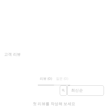
여성용 하이힐 라이딩 부츠
블랙/브라운 가죽 악어 패턴
부츠 -...
$263.66
고객 리뷰
리뷰 (0)
질문 (0)
SORT REVIEWS BY
첫 리뷰를 작성해 보세요