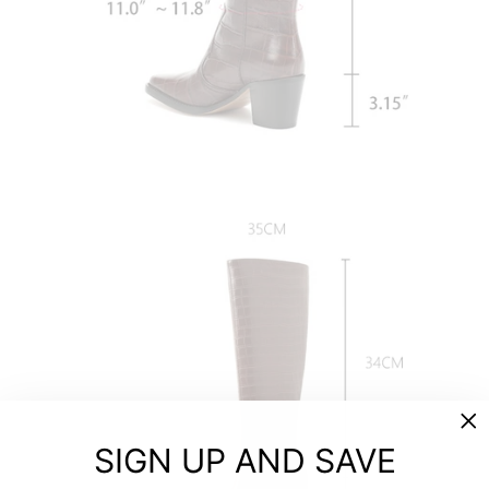
"C
SIGN UP AND SAVE
(es