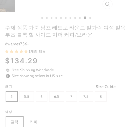
CLOSE
(ESC)
수제 정품 가죽 펌프 레트로 라운드 발가락 여성 발목
부츠 블록 힐 사이드 지퍼 커피/브라운
dwarves736-1
1개의 리뷰
Regular
$134.29
price
Free Shipping Worldwide
Size showing below in US size
Size Guide
크기
5
5.5
6
6.5
7
7.5
8
색상
갈색
커피