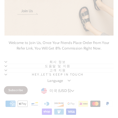
Welcome to Join Us, Once Your Friends Place Order From Your
Refer Link, You Will Get 8% Commission Right Now.
회사 정보
도움말 및 지원
고객 지원
HEY,LET'S KEEP IN TOUCH
CURRENCY
미국 (USD $)
Subscribe