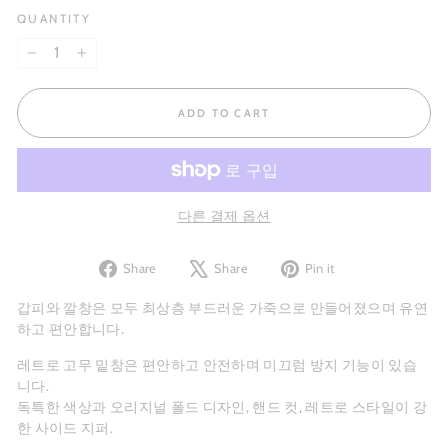
QUANTITY
−
+
ADD TO CART
다른 결제 옵션
Share
Tweet
Pin
Share
Share
Pin it
on
on
on
Facebook
X
Pinterest
갑피와 깔창은 모두 최상층 부드러운 가죽으로 만들어졌으며 유연
하고 편안합니다.
레트로 고무 밑창은 편안하고 안전하며 미끄럼 방지 기능이 있습
니다.
독특한 색상과 오리지널 폴드 디자인, 핸드 컷, 레트로 스타일이 강
한 사이드 지퍼.