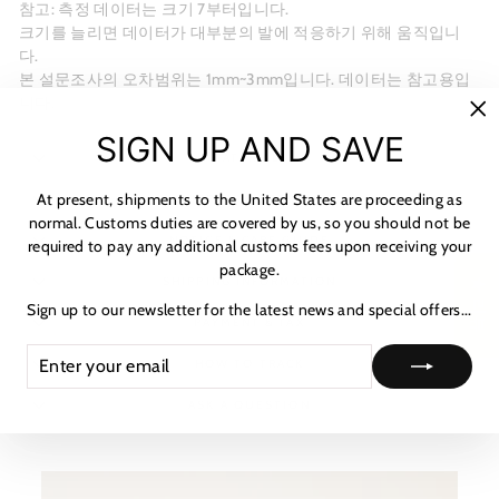
참고: 측정 데이터는 크기 7부터입니다.
크기를 늘리면 데이터가 대부분의 발에 적응하기 위해 움직입니
다.
본 설문조사의 오차범위는 1mm~3mm입니다. 데이터는 참고용입
니다.
"C
SIGN UP AND SAVE
(es
MATERIALS
At present, shipments to the United States are proceeding as
SHIPPING & RETURNS
normal. Customs duties are covered by us, so you should not be
NOTICE & CARE GUIDE
required to pay any additional customs fees upon receiving your
package.
SHIPPING INFORMATION
★ 리뷰
Sign up to our newsletter for the latest news and special offers...
PAYMENT & TAX
ENTER
SUBSCRIBE
HOW TO TRACK
YOUR
EMAIL
ASK A QUESTION