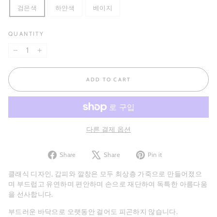
검은색
하얀색
베이지
QUANTITY
−
+
ADD TO CART
다른 결제 옵션
Share
Tweet
Pin
Share
Share
Pin it
on
on
on
Facebook
X
Pinterest
클래식 디자인, 갑피와 깔창은 모두 최상층 가죽으로 만들어졌으
며 부드럽고 유연하며 편안하며 손으로 재단하여 독특한 아름다움
을 선사합니다.
부드러운 바닥으로 오랫동안 걸어도 피곤하지 않습니다.