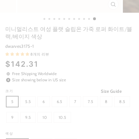
CLOSE
(ESC)
미니멀리스트 여성 플랫 슬립온 가죽 로퍼 화이트/블
랙/베이지 색상
dwarves3175-1
8개의 리뷰
Regular
$142.31
price
Free Shipping Worldwide
Size showing below in US size
Size Guide
크기
5
5.5
6
6.5
7
7.5
8
8.5
9
9.5
10
10.5
색상