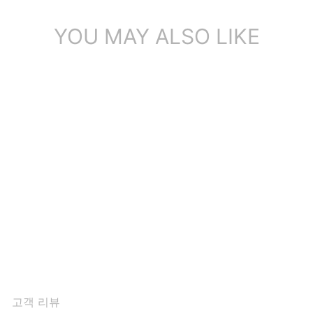
YOU MAY ALSO LIKE
미니멀리스트 여성 플랫 슬
립온 가죽 로퍼 화이트/블랙/
베이지 색상
8개의 리뷰
$142.31
고객 리뷰