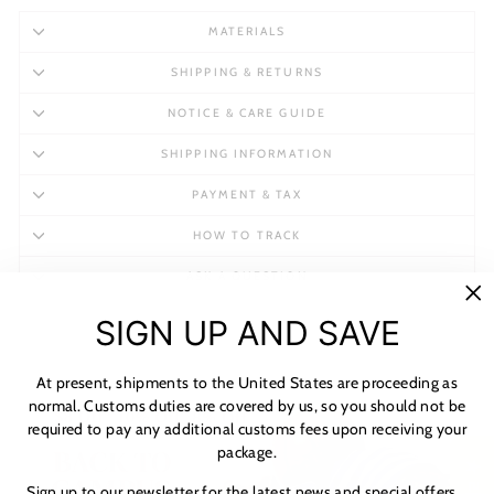
MATERIALS
SHIPPING & RETURNS
NOTICE & CARE GUIDE
SHIPPING INFORMATION
PAYMENT & TAX
HOW TO TRACK
ASK A QUESTION
"C
SIGN UP AND SAVE
(es
At present, shipments to the United States are proceeding as
normal. Customs duties are covered by us, so you should not be
required to pay any additional customs fees upon receiving your
package.
★ 리뷰
Sign up to our newsletter for the latest news and special offers...