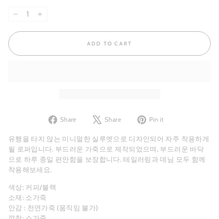
−
+
ADD TO CART
Share
Tweet
Pin
Share
Share
Pin it
on
on
on
Facebook
X
Pinterest
유행을 타지 않는 미니멀한 실루엣으로 디자인되어 자주 착용하게
될 로퍼입니다. 부드러운 가죽으로 제작되었으며, 부드러운 바닥
으로 하루 종일 편안함을 보장합니다. 테일러링과 데님 모두 함께
착용해보세요.
색상: 커피/블랙
소재: 소가죽
안감 : 천연가죽 (움직임 불가)
깔창:
소가죽