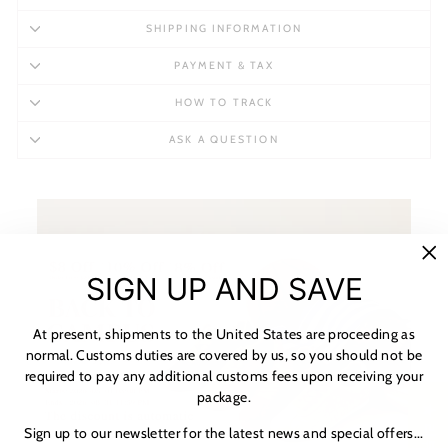
SHIPPING INFORMATION
PAYMENT & TAX
HOW TO TRACK
ASK A QUESTION
"C
SIGN UP AND SAVE
(es
At present, shipments to the United States are proceeding as
normal. Customs duties are covered by us, so you should not be
required to pay any additional customs fees upon receiving your
package.
★ 리뷰
Sign up to our newsletter for the latest news and special offers...