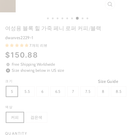
CLOSE
(ESC)
여성용 블록 힐 가죽 페니 로퍼 커피/블랙
dwarves2229-1
7개의 리뷰
Regular
$150.88
price
Free Shipping Worldwide
Size showing below in US size
Size Guide
크기
5
5.5
6
6.5
7
7.5
8
8.5
색상
커피
검은색
QUANTITY