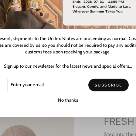
resent, shipments to the United States are proceeding as normal. Cu
es are covered by us, so you should not be required to pay any addit
customs fees upon receiving your package.
Sign up to our newsletter for the latest news and special offers...
ER
CRIBE
SUBSCRIBE
R
L
No thanks
FRESH
Step into the