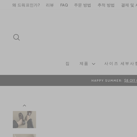
Skip
왜 드워프인가?
리뷰
FAQ
주문 방법
추적 방법
결제 및
to
content
SEARCH
집
제품
사이즈 세부사
$8 Off 
HAPPY SUMMER: