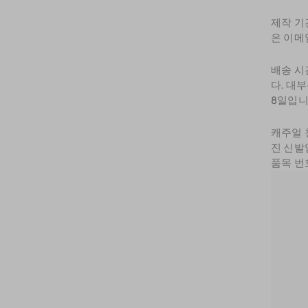
제작 기간
은 이메
배송 시
다. 대
8일입니
캐주얼 
진 신발
품목 번호