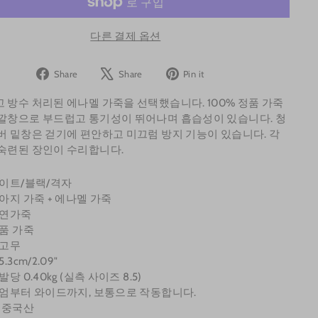
다른 결제 옵션
Share
Tweet
Pin
Share
Share
Pin it
on
on
on
 방수 처리된 에나멜 가죽을 선택했습니다. 100% 정품 가죽
Facebook
X
Pinterest
깔창으로 부드럽고 통기성이 뛰어나며 흡습성이 있습니다. 청
버 밑창은 걷기에 편안하고 미끄럼 방지 기능이 있습니다. 각
숙련된 장인이 수리합니다.
화이트/블랙/격자
송아지 가죽 + 에나멜 가죽
천연가죽
정품 가죽
 고무
.3cm/2.09"
발당 0.40kg (실측 사이즈 8.5)
디엄부터 와이드까지, 보통으로 작동합니다.
: 중국산