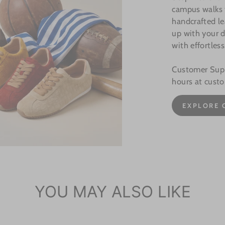
campus walks t
handcrafted le
up with your d
with effortless
Customer Suppo
hours at cust
EXPLORE 
YOU MAY ALSO LIKE