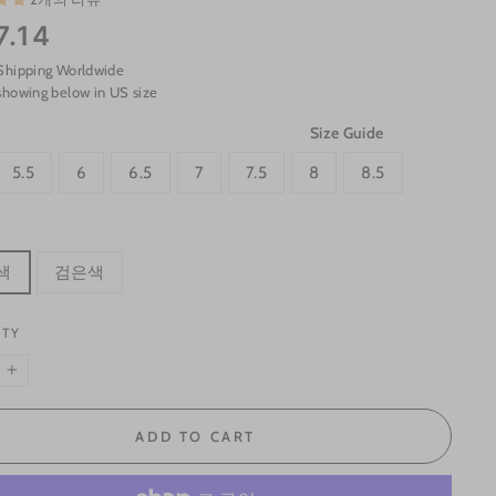
7.14
Shipping Worldwide
showing below in US size
Size Guide
5.5
6
6.5
7
7.5
8
8.5
색
검은색
ITY
+
ADD TO CART