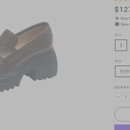
Regular
$12
price
Free 
Size 
크기
5
색상
하얀
QUANT
−