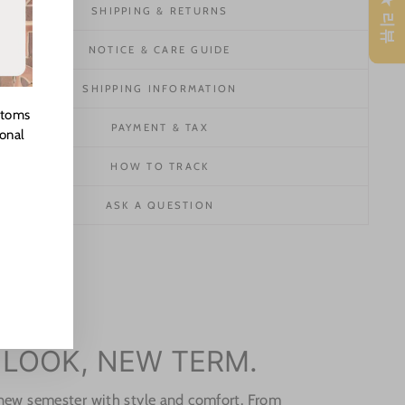
★ 리뷰
SHIPPING & RETURNS
NOTICE & CARE GUIDE
SHIPPING INFORMATION
stoms
PAYMENT & TAX
ional
HOW TO TRACK
ASK A QUESTION
 LOOK, NEW TERM.
 new semester with style and comfort. From