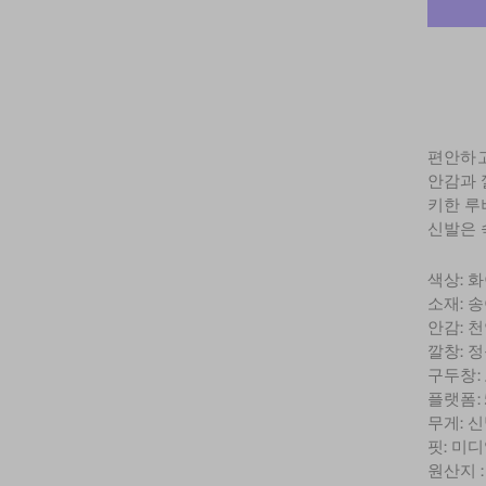
편안하고
안감과 
키한 루
신발은 
색상: 
소재: 
안감: 
깔창: 
구두창:
플랫폼: 5
무게: 신
핏: 미
원산지 