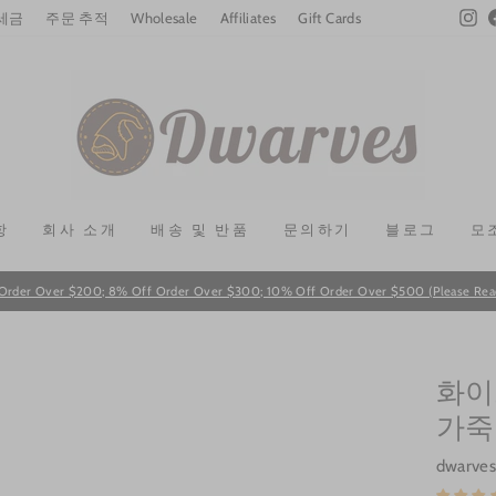
In
 세금
주문 추적
Wholesale
Affiliates
Gift Cards
항
회사 소개
배송 및 반품
문의하기
블로그
모
Order Over $200; 8% Off Order Over $300; 10% Off Order Over $500 (Please Read T
Pause
slideshow
화이
가죽
dwarves