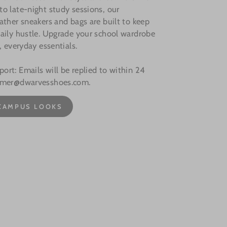
o late-night study sessions, our
ather sneakers and bags are built to keep
aily hustle. Upgrade your school wardrobe
, everyday essentials.
rt: Emails will be replied to within 24
omer@dwarvesshoes.com.
CAMPUS LOOKS