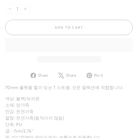
−
+
ADD TO CART
Share
Tweet
Pin
Share
Share
Pin it
on
on
on
Facebook
X
Pinterest
70mm 플랫폼
힐이
있는 T 스트랩. 모든 컬렉션에 적합합니다.
색상: 블랙/브라운
소재: 양가죽
안감: 천연가죽
깔창: 천연가죽(움직이지 않음)
단독: PU
굽:
: 7cm/2.76"
핏: 미디엄부터 와이드까지, 보통으로 작동합니다.