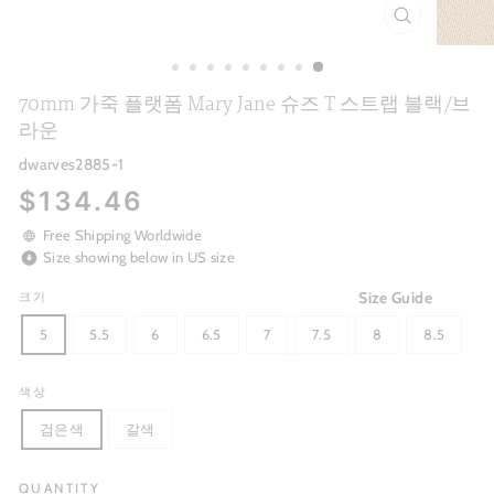
CLOSE
(ESC)
70mm 가죽 플랫폼 Mary Jane 슈즈 T 스트랩 블랙/브
라운
dwarves2885-1
Regular
$134.46
price
Free Shipping Worldwide
Size showing below in US size
Size Guide
크기
5
5.5
6
6.5
7
7.5
8
8.5
색상
검은색
갈색
QUANTITY