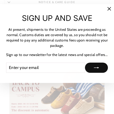
NOTICE & CARE GUIDE
SHIPPING INFORMATION
"C
SIGN UP AND SAVE
(es
PAYMENT & TAX
At present, shipments to the United States are proceeding as
HOW TO TRACK
normal. Customs duties are covered by us, so you should not be
required to pay any additional customs fees upon receiving your
ASK A QUESTION
package.
★ 리뷰
Sign up to our newsletter for the latest news and special offers...
ENTER
SUBSCRIBE
YOUR
EMAIL