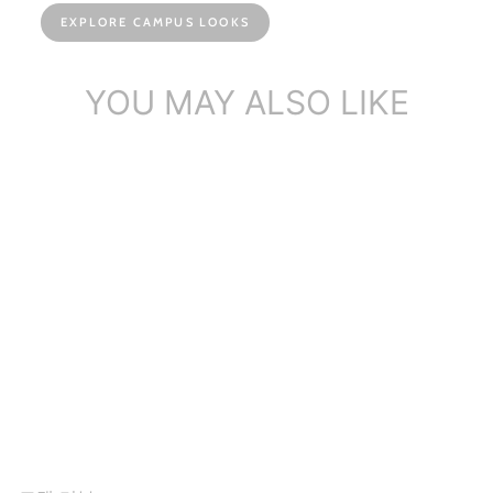
EXPLORE CAMPUS LOOKS
YOU MAY ALSO LIKE
여성용 가죽 미드 카프 부츠
추운 겨울용 스노우 부츠용
짧은 봉...
$164.84