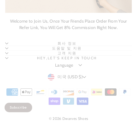
Welcome to Join Us, Once Your Friends Place Order From Your
Refer Link, You Will Get 8% Commission Right Now.
회사 정보
도움말 및 지원
고객 지원
HEY,LET'S KEEP IN TOUCH
CURRENCY
미국 (USD $)
Subscribe
© 2026 Dwarves Shoes