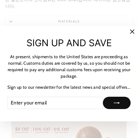
니다.
MATERIALS
SHIPPING & RETURNS
"C
SIGN UP AND SAVE
(es
NOTICE & CARE GUIDE
SHIPPING INFORMATION
At present, shipments to the United States are proceeding as
normal. Customs duties are covered by us, so you should not be
PAYMENT & TAX
required to pay any additional customs fees upon receiving your
package.
HOW TO TRACK
★ 리뷰
Sign up to our newsletter for the latest news and special offers...
ASK A QUESTION
ENTER
SUBSCRIBE
YOUR
EMAIL