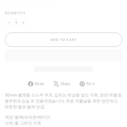
QUANTITY
−
+
ADD TO CART
Share
Tweet
Pin
Share
Share
Pin it
on
on
on
Facebook
X
Pinterest
50mm 플랫폼 스노우 부츠, 갑피는 최상층 암소 가죽, 천연 곡물 및
풍부한
G
손실
로 만들어졌습니다. 추운 겨울날을 위한 편안하고
따뜻한 짧은 봉제 안감.
색상: 블랙/브라운/베이지
소재: 풀 그레인 가죽