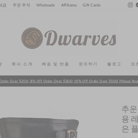
In
 세금
주문 추적
Wholesale
Affiliates
Gift Cards
항
회사 소개
배송 및 반품
문의하기
블로그
모
Order Over $200; 8% Off Order Over $300; 10% Off Order Over $500 (Please Read T
Pause
slideshow
추운
용 
은 