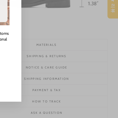
★ 리뷰
stoms
ional
MATERIALS
SHIPPING & RETURNS
NOTICE & CARE GUIDE
SHIPPING INFORMATION
PAYMENT & TAX
HOW TO TRACK
ASK A QUESTION