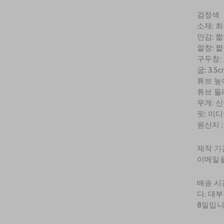
검정색
소재: 
안감: 
깔창: 
구두창:
굽: 3.5c
튜브 높이:
튜브 둘레:
무게: 신
핏: 미
원산지 
제작 기
이메일을
배송 시
다. 대
8일입니