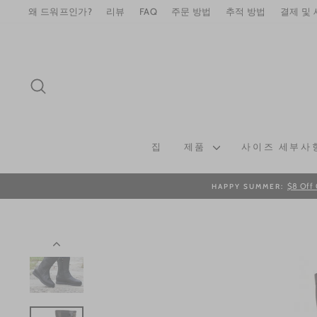
Skip
왜 드워프인가?
리뷰
FAQ
주문 방법
추적 방법
결제 및
to
content
SEARCH
집
제품
사이즈 세부사
$8 Off 
HAPPY SUMMER: