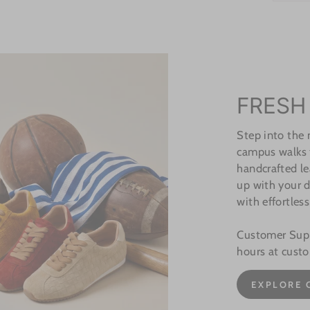
FRESH
Step into the
campus walks t
handcrafted le
up with your d
with effortless
Customer Suppo
hours at cust
EXPLORE 