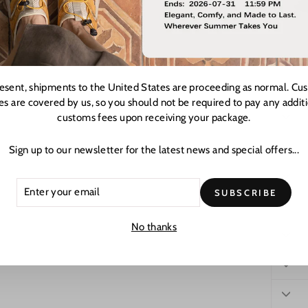
resent, shipments to the United States are proceeding as normal. Cu
es are covered by us, so you should not be required to pay any addit
customs fees upon receiving your package.
Sign up to our newsletter for the latest news and special offers...
ER
CRIBE
SUBSCRIBE
R
L
No thanks