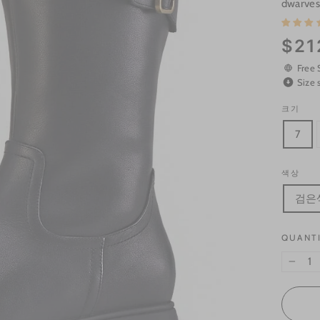
dwarves
Regular
$21
price
Free 
Size 
크기
7
색상
검은
QUANT
−