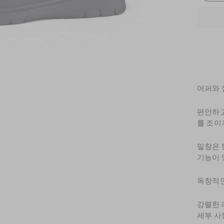
어퍼와 
편안하고
를 조이
밑창은 
기능이 
독창적인
강렬한 
세부 사