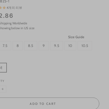
825-1
4개의 리뷰
2.86
Shipping Worldwide
showing below in US size
Size Guide
7.5
8
8.5
9
9.5
10
10.5
색
ITY
+
ADD TO CART