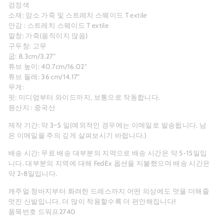
검정색
소재:
암소 가죽 및
스트레치
스웨이드
T
extile
안감 :
스트레치
스웨이드
T
extile
깔창: 가죽(움직이지 않음)
구두창: 고무
굽: 8.3cm/3.27"
튜브 높이: 40.7cm/16.02"
튜브 둘레: 36 cm/14.17"
무게:
핏: 미디엄부터 와이드까지, 보통으로 작동합니다.
원산지 : 중국산
제작 기간: 약 3~5
일(예외적인 경우에는 이메일로 발송됩니다. 남
은 이메일을 주의 깊게 살펴보시기 바랍니다.)
배송 시간: 무료 배송 대부분의 지역으로 배송 시간은 약 5-15일입
니다. 대부분의 지역에 대해 FedEx 옵션을 지불했으며 배송 시간은
약 2-8일입니다.
캐주얼 청바지부터 화려한 드레스까지 어떤 의상에도 멋을 더해줄
멋진 신발입니다. 더 많이 착용할수록 더 편안해집니다!
품목번호 드워프2740