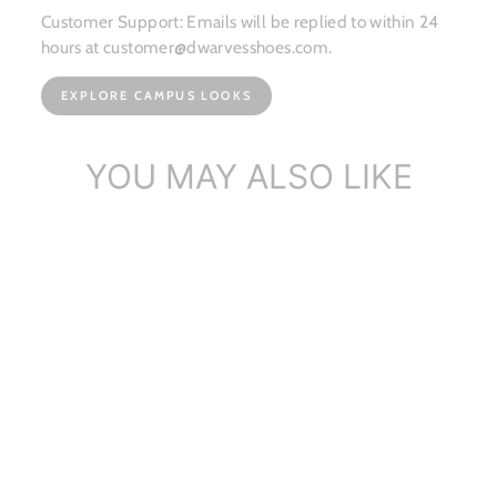
Customer Support: Emails will be replied to within 24
hours at customer@dwarvesshoes.com.
EXPLORE CAMPUS LOOKS
YOU MAY ALSO LIKE
디자이너 83mm 니하이 웨지
부츠 블랙 가죽 스트레치 부
츠
1개의 리뷰