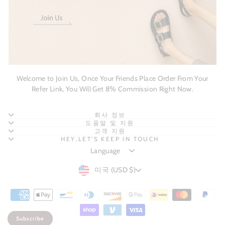
Welcome to Join Us, Once Your Friends Place Order From Your
Refer Link, You Will Get 8% Commission Right Now.
회사 정보
도움말 및 지원
고객 지원
HEY,LET'S KEEP IN TOUCH
CURRENCY
미국 (USD $)
Subscribe