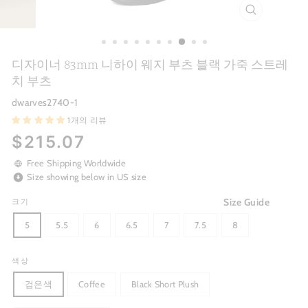
CLOSE
(ESC)
디자이너 83mm 니하이 웨지 부츠 블랙 가죽 스트레
치 부츠
dwarves2740-1
1개의 리뷰
Regular
$215.07
price
Free Shipping Worldwide
Size showing below in US size
Size Guide
크기
5
5.5
6
6.5
7
7.5
8
색상
검은색
Coffee
Black Short Plush