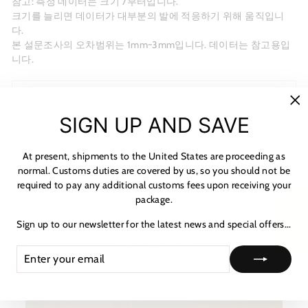
참고: 측정 데이터는 크기 7부터입니다.
크기를 늘리면 데이터가 대부분의 발에 적응하기 위해 움직입니
다.
본 설문조사의 오차범위는 1mm~3mm입니다. 데이터는 참고용입
니다.
MATERIALS
"C
SIGN UP AND SAVE
SHIPPING & RETURNS
(es
NOTICE & CARE GUIDE
At present, shipments to the United States are proceeding as
normal. Customs duties are covered by us, so you should not be
SHIPPING INFORMATION
required to pay any additional customs fees upon receiving your
PAYMENT & TAX
package.
★ 리뷰
HOW TO TRACK
Sign up to our newsletter for the latest news and special offers...
ASK A QUESTION
ENTER
SUBSCRIBE
YOUR
EMAIL