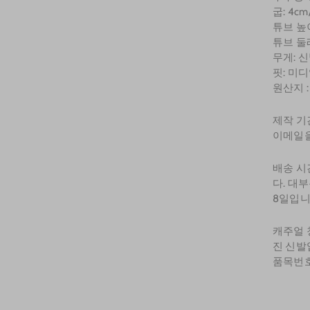
굽: 4cm/
튜브 높이:
튜브 둘레:
무게: 신
핏: 미
원산지 
제작 기
이메일을
배송 시
다. 대
8일입니
캐주얼 
진 신발
품목번호 