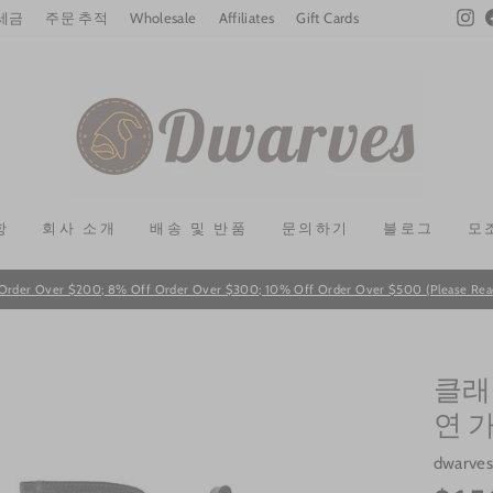
In
 세금
주문 추적
Wholesale
Affiliates
Gift Cards
항
회사 소개
배송 및 반품
문의하기
블로그
모
Order Over $200; 8% Off Order Over $300; 10% Off Order Over $500 (Please Read T
Pause
slideshow
클래
연 
dwarve
Regular