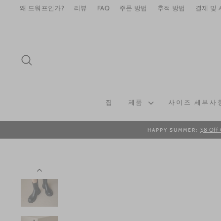
Skip
왜 드워프인가?
리뷰
FAQ
주문 방법
추적 방법
결제 및
to
content
SEARCH
집
제품
사이즈 세부사
$8 Off 
HAPPY SUMMER: