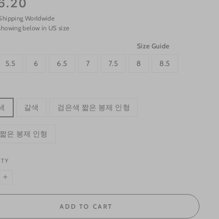
6.20
Shipping Worldwide
showing below in US size
Size Guide
5.5
6
6.5
7
7.5
8
8.5
색
갈색
검은색 짧은 봉제 인형
 짧은 봉제 인형
ITY
+
ADD TO CART