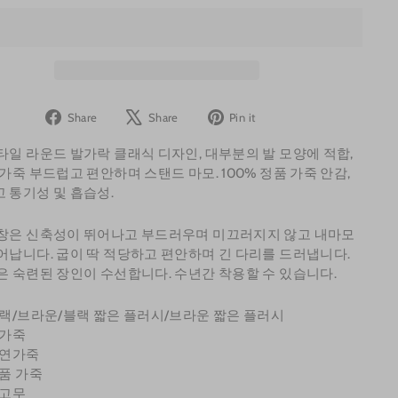
Share
Tweet
Pin
Share
Share
Pin it
on
on
on
타일 라운드 발가락 클래식 디자인, 대부분의 발 모양에 적합,
Facebook
X
Pinterest
 가죽 부드럽고 편안하며 스탠드 마모. 100% 정품 가죽 안감,
 통기성 및 흡습성.
창은 신축성이 뛰어나고 부드러우며 미끄러지지 않고 내마모
어납니다. 굽이 딱 적당하고 편안하며 긴 다리를 드러냅니다.
은 숙련된 장인이 수선합니다. 수년간 착용할 수 있습니다.
블랙/브라운/블랙 짧은 플러시/브라운 짧은 플러시
소가죽
천연가죽
정품 가죽
 고무