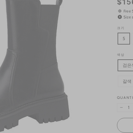
$15
price
Free 
Size 
크기
5
색상
검은
갈색
QUANT
−