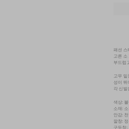
패션 스
고른 소
부드럽고
고무 밑
성이 뛰
각 신발
색상: 
소재: 
안감: 
깔창: 
구두창: