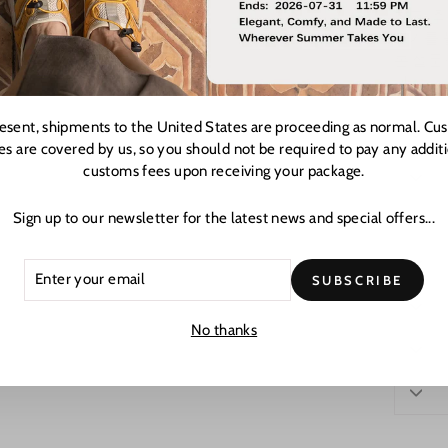
참고: 
크기를 
본 설문
다.
resent, shipments to the United States are proceeding as normal. Cu
es are covered by us, so you should not be required to pay any addit
customs fees upon receiving your package.
Sign up to our newsletter for the latest news and special offers...
ER
CRIBE
SUBSCRIBE
R
L
No thanks