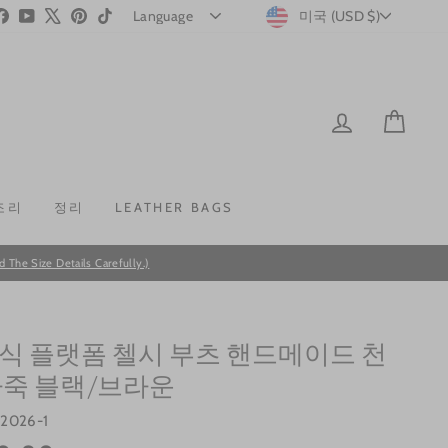
CURRENC
stagram
Facebook
YouTube
X
Pinterest
TikTok
미국 (USD $)
LOG IN
CAR
조리
정리
LEATHER BAGS
he Size Details Carefully.)
식 플랫폼 첼시 부츠 핸드메이드 천
가죽 블랙/브라운
s2026-1