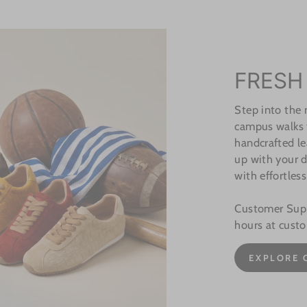
FRESH
Step into the
campus walks t
handcrafted le
up with your d
with effortless
Customer Suppo
hours at cust
EXPLORE 