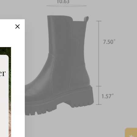
"Close
(esc)"