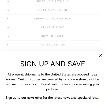
SHIPPING & RETURNS
NOTICE & CARE GUIDE
SHIPPING INFORMATION
PAYMENT & TAX
HOW TO TRACK
ASK A QUESTION
"C
SIGN UP AND SAVE
(es
At present, shipments to the United States are proceeding as
normal. Customs duties are covered by us, so you should not be
required to pay any additional customs fees upon receiving your
package.
★ 리뷰
Sign up to our newsletter for the latest news and special offers...