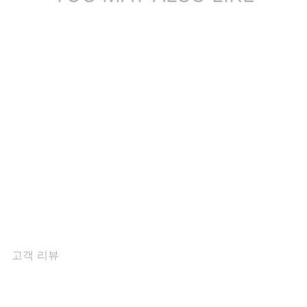
60mm 플랫폼 부츠 가죽 마
틴 부츠 디자이너 레트로 청
키 라이...
1개의 리뷰
$136.39
고객 리뷰