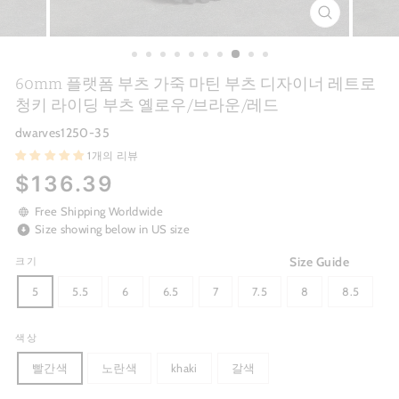
CLOSE
(ESC)
60mm 플랫폼 부츠 가죽 마틴 부츠 디자이너 레트로
청키 라이딩 부츠 옐로우/브라운/레드
dwarves1250-35
1개의 리뷰
Regular
$136.39
price
Free Shipping Worldwide
Size showing below in US size
Size Guide
크기
5
5.5
6
6.5
7
7.5
8
8.5
색상
빨간색
노란색
khaki
갈색