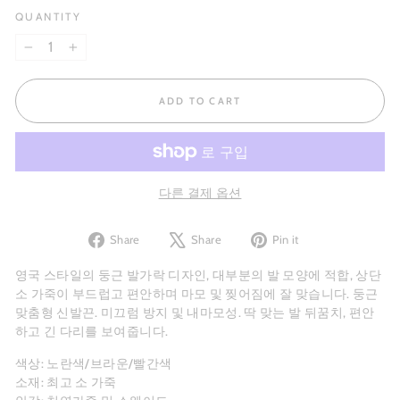
QUANTITY
−
+
ADD TO CART
다른 결제 옵션
Share
Tweet
Pin
Share
Share
Pin it
on
on
on
Facebook
X
Pinterest
영국 스타일의 둥근 발가락 디자인, 대부분의 발 모양에 적합, 상단
소 가죽이 부드럽고 편안하며 마모 및 찢어짐에 잘 맞습니다. 둥근
맞춤형 신발끈. 미끄럼 방지 및 내마모성. 딱 맞는 발 뒤꿈치, 편안
하고 긴 다리를 보여줍니다.
색상: 노란색/브라운/빨간색
소재: 최고 소 가죽