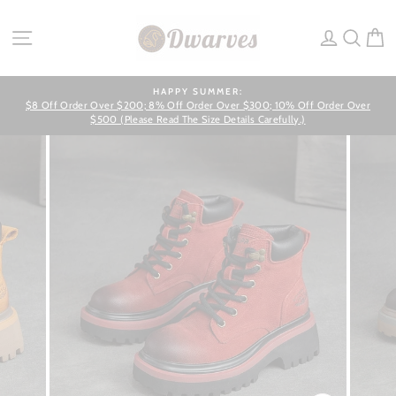
Skip
to
SITE NAVIGATION
LOG IN
SEA
C
content
HAPPY SUMMER:
$8 Off Order Over $200; 8% Off Order Over $300; 10% Off Order Over
Pause
slideshow
$500 (Please Read The Size Details Carefully.)