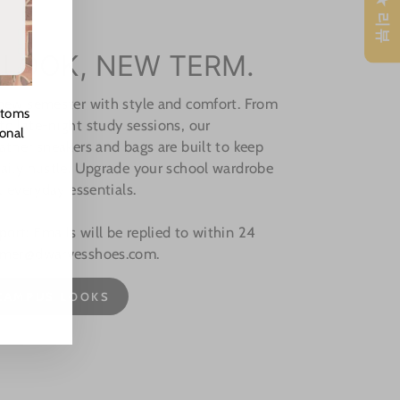
★ 리뷰
 LOOK, NEW TERM.
 new semester with style and comfort. From
stoms
o late-night study sessions, our
ional
ather sneakers and bags are built to keep
aily hustle. Upgrade your school wardrobe
, everyday essentials.
rt: Emails will be replied to within 24
omer@dwarvesshoes.com.
CAMPUS LOOKS