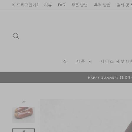
Skip
왜 드워프인가?
리뷰
FAQ
주문 방법
추적 방법
결제 및
to
content
SEARCH
집
제품
사이즈 세부사
$8 Off 
HAPPY SUMMER: