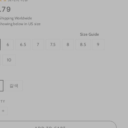
.79
Shipping Worldwide
showing below in US size
Size Guide
6
6.5
7
7.5
8
8.5
9
10
갈색
ITY
+
ADD TO CART