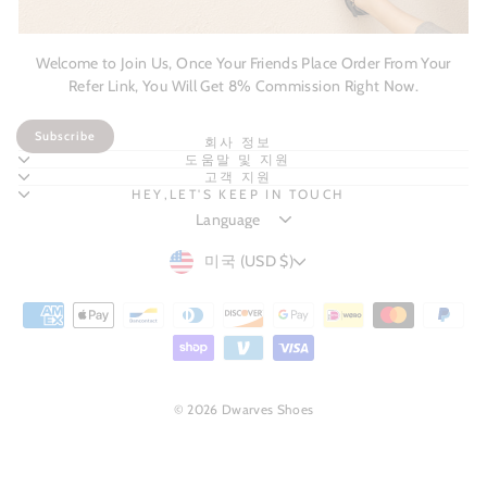
Welcome to Join Us, Once Your Friends Place Order From Your
Refer Link, You Will Get 8% Commission Right Now.
Subscribe
회사 정보
도움말 및 지원
고객 지원
HEY,LET'S KEEP IN TOUCH
CURRENCY
미국 (USD $)
© 2026 Dwarves Shoes