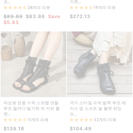
츠...
가죽...
28개의 리뷰
19개의 리뷰
Regular
Sale
$89.69
$83.86
Save
$272.13
price
price
$5.83
여성용 정품 가죽 스트랩 샌들
국가 스타일 수제 발목 부츠 레
부츠 들여다 발가락 뒤 지퍼 플
이스 업 소프트 솔 플랫 워킹
랫...
슈...
11개의 리뷰
32개의 리뷰
$139.18
$104.49