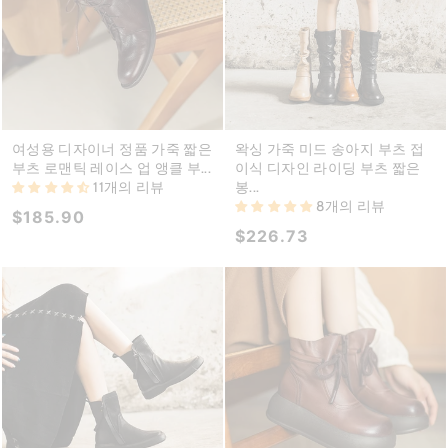
여성용 디자이너 정품 가죽 짧은
왁싱 가죽 미드 송아지 부츠 접
부츠 로맨틱 레이스 업 앵클 부...
이식 디자인 라이딩 부츠 짧은
11개의 리뷰
봉...
8개의 리뷰
$185.90
$226.73