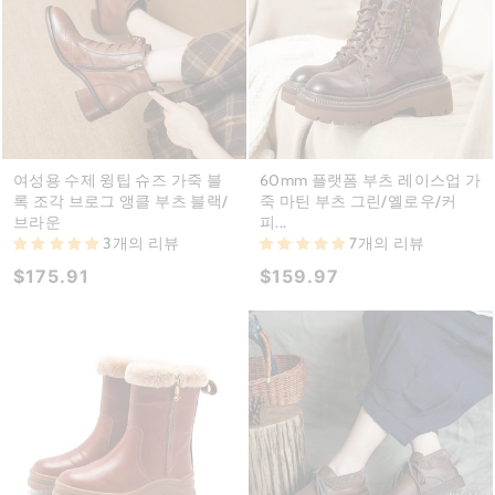
여성용 수제 윙팁 슈즈 가죽 블
60mm 플랫폼 부츠 레이스업 가
록 조각 브로그 앵클 부츠 블랙/
죽 마틴 부츠 그린/옐로우/커
브라운
피...
3개의 리뷰
7개의 리뷰
$175.91
$159.97