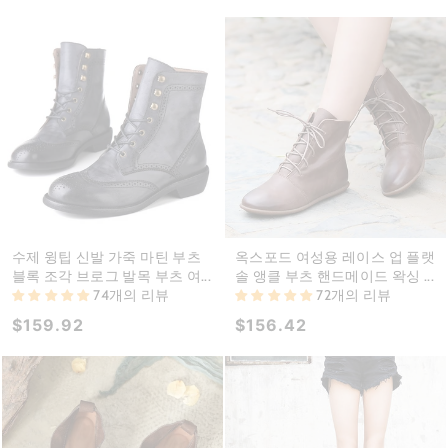
수제 윙팁 신발 가죽 마틴 부츠
옥스포드 여성용 레이스 업 플랫
블록 조각 브로그 발목 부츠 여...
솔 앵클 부츠 핸드메이드 왁싱 ...
74개의 리뷰
72개의 리뷰
$159.92
$156.42