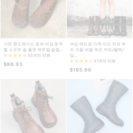
가죽 핸드메이드 로퍼 여성 로우
여성 레트로 가죽 미드 카프 부
힐 소프트 솔 플랫 캐주얼 슬립...
츠 겨울 버클 부츠 커피/블랙/
55개의 리뷰
딥...
31개의 리뷰
$86.93
$185.90