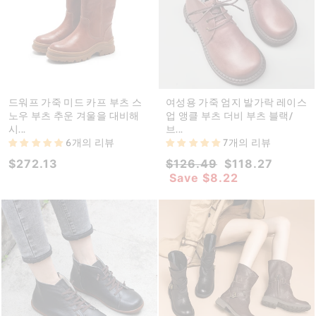
드워프 가죽 미드 카프 부츠 스
여성용 가죽 엄지 발가락 레이스
노우 부츠 추운 겨울을 대비해
업 앵클 부츠 더비 부츠 블랙/
시...
브...
6개의 리뷰
7개의 리뷰
Regular
Sale
$272.13
$126.49
$118.27
price
price
Save
$8.22