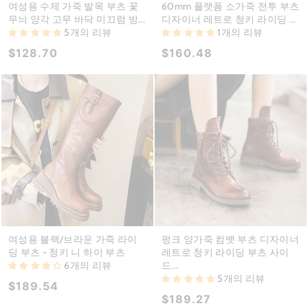
여성용 수제 가죽 발목 부츠 꽃
60mm 플랫폼 소가죽 전투 부츠
무늬 양각 고무 바닥 미끄럼 방...
디자이너 레트로 청키 라이딩 ...
5개의 리뷰
1개의 리뷰
$128.70
$160.48
여성용 블랙/브라운 가죽 라이
펑크 양가죽 컴뱃 부츠 디자이너
딩 부츠 - 청키 니 하이 부츠
레트로 청키 라이딩 부츠 사이
6개의 리뷰
드...
5개의 리뷰
$189.54
$189.27