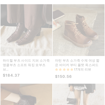
하이힐 부츠 사이드 지퍼 소가죽
마틴 부츠 소가죽 수제 여성 짧
앵클부츠 소프트 워킹 숏부츠
은 바이커 부티 플랫 옥스퍼드
브...
17개의 리뷰
$184.37
$150.56