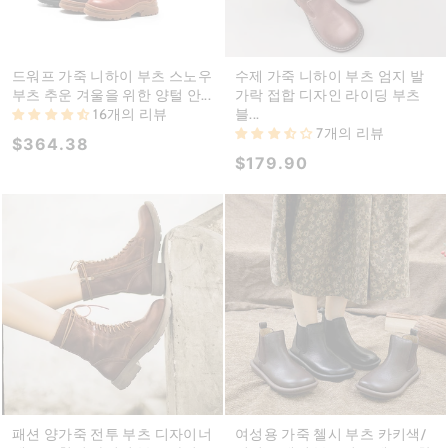
드워프 가죽 니하이 부츠 스노우
수제 가죽 니하이 부츠 엄지 발
부츠 추운 겨울을 위한 양털 안...
가락 접합 디자인 라이딩 부츠
16개의 리뷰
블...
7개의 리뷰
$364.38
$179.90
패션 양가죽 전투 부츠 디자이너
여성용 가죽 첼시 부츠 카키색/