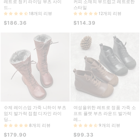
레트로 청키 라이딩 부츠 사이
커피 소재의 부드럽고 레트로한
드...
스타일
18개의 리뷰
12개의 리뷰
$186.36
$114.39
수제 레이스업 가죽 니하이 부츠
여성을위한 레트로 정품 가죽 소
엄지 발가락 접합 디자인 라이
프트 플랫 부츠 라운드 발가락
딩...
레...
8개의 리뷰
9개의 리뷰
$179.90
$99.33