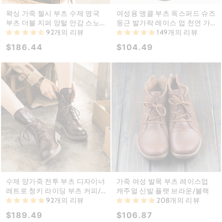
왁싱 가죽 첼시 부츠 수제 영국
여성용 앵클 부츠 옥스퍼드 슈즈
부츠 더블 지퍼 양털 안감 스노...
둥근 발가락 레이스 업 천연 가...
92개의 리뷰
149개의 리뷰
$186.44
$104.49
수제 양가죽 전투 부츠 디자이너
가죽 여성 발목 부츠 레이스업
레트로 청키 라이딩 부츠 커피/...
캐주얼 신발 플랫 브라운/블랙
92개의 리뷰
208개의 리뷰
$189.49
$106.87