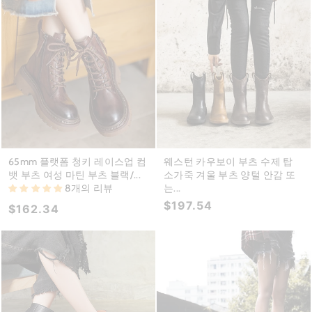
65mm 플랫폼 청키 레이스업 컴
웨스턴 카우보이 부츠 수제 탑
뱃 부츠 여성 마틴 부츠 블랙/...
소가죽 겨울 부츠 양털 안감 또
8개의 리뷰
는...
$197.54
$162.34