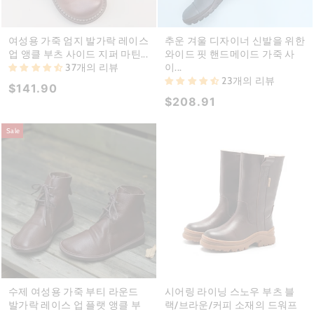
여성용 가죽 엄지 발가락 레이스
추운 겨울 디자이너 신발을 위한
업 앵클 부츠 사이드 지퍼 마틴...
와이드 핏 핸드메이드 가죽 사
37개의 리뷰
이...
23개의 리뷰
$141.90
$208.91
Sale
수제 여성용 가죽 부티 라운드
시어링 라이닝 스노우 부츠 블
발가락 레이스 업 플랫 앵클 부
랙/브라운/커피 소재의 드워프