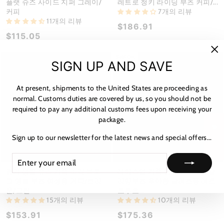
플랫 슈즈 사이드 지퍼 그레이/
레트로 청키 라이딩 부츠 커피/...
커피
7개의 리뷰
11개의 리뷰
$186.91
$115.05
Sold Out
"C
SIGN UP AND SAVE
(es
At present, shipments to the United States are proceeding as
normal. Customs duties are covered by us, so you should not be
required to pay any additional customs fees upon receiving your
package.
★ 리뷰
Sign up to our newsletter for the latest news and special offers...
ENTER
SUBSCRIBE
YOUR
청키 윙팁 슈즈 가죽 조각 브로
레이스업 가죽 앵클부츠 누드슬
EMAIL
그 앵클 부츠 여성용 커피/브라
리밍부츠 우아한 글러브풍 레트
운/그린
로부츠...
15개의 리뷰
10개의 리뷰
$153.91
$175.36