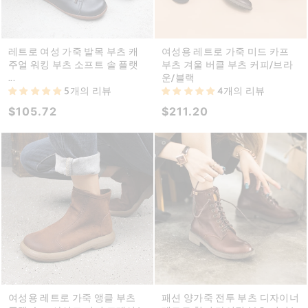
레트로 여성 가죽 발목 부츠 캐
여성용 레트로 가죽 미드 카프
주얼 워킹 부츠 소프트 솔 플랫
부츠 겨울 버클 부츠 커피/브라
...
운/블랙
5개의 리뷰
4개의 리뷰
$105.72
$211.20
여성용 레트로 가죽 앵클 부츠
패션 양가죽 전투 부츠 디자이너