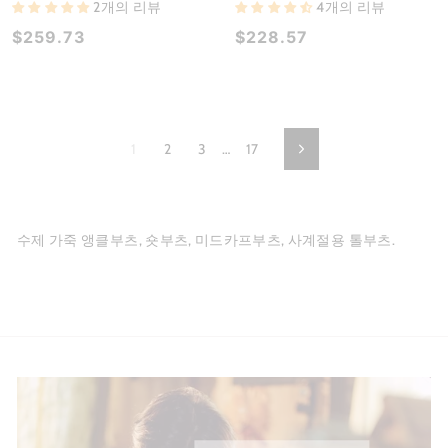
2개의 리뷰
4개의 리뷰
$259.73
$228.57
1
2
3
…
17
Next
수제 가죽 앵클부츠, 숏부츠, 미드카프부츠, 사계절용 톨부츠.