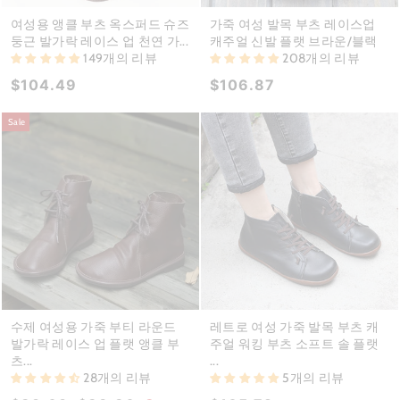
여성용 앵클 부츠 옥스퍼드 슈즈
가죽 여성 발목 부츠 레이스업
둥근 발가락 레이스 업 천연 가...
캐주얼 신발 플랫 브라운/블랙
149개의 리뷰
208개의 리뷰
$104.49
$106.87
Sale
수제 여성용 가죽 부티 라운드
레트로 여성 가죽 발목 부츠 캐
발가락 레이스 업 플랫 앵클 부
주얼 워킹 부츠 소프트 솔 플랫
츠...
...
28개의 리뷰
5개의 리뷰