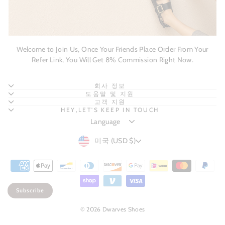
Welcome to Join Us, Once Your Friends Place Order From Your
Refer Link, You Will Get 8% Commission Right Now.
회사 정보
도움말 및 지원
고객 지원
HEY,LET'S KEEP IN TOUCH
CURRENCY
미국 (USD $)
Subscribe
© 2026 Dwarves Shoes