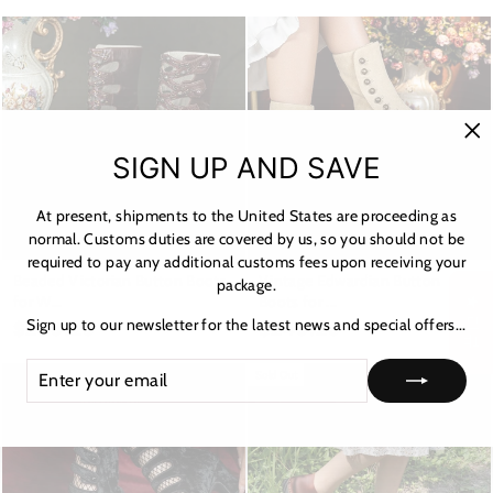
"C
SIGN UP AND SAVE
(es
At present, shipments to the United States are proceeding as
normal. Customs duties are covered by us, so you should not be
required to pay any additional customs fees upon receiving your
Beaded Victorian Button Boots
Vintage Edwardian Button
package.
for W...
Boots for ...
★ 리뷰
Sign up to our newsletter for the latest news and special offers...
$289.29
$249.29
ENTER
SUBSCRIBE
Sold Out
YOUR
EMAIL