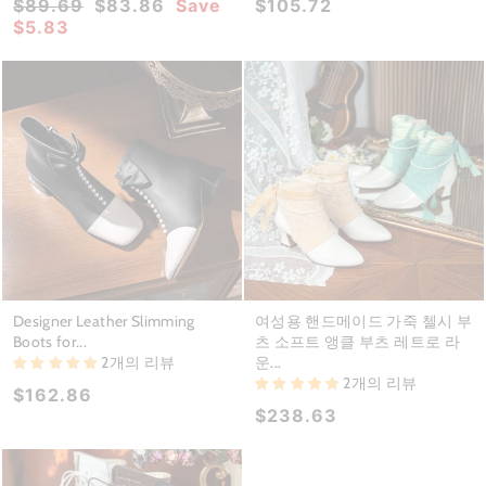
Regular
Sale
$89.69
$83.86
Save
$105.72
price
price
$5.83
Designer Leather Slimming
여성용 핸드메이드 가죽 첼시 부
Boots for...
츠 소프트 앵클 부츠 레트로 라
2개의 리뷰
운...
2개의 리뷰
$162.86
$238.63