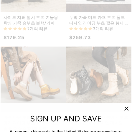
사이드 지퍼 첼시 부츠 겨울용
누벅 가죽 미드 카프 부츠 폴드
왁싱 가죽 숏부츠 블랙/커피
디자인 라이딩 부츠 짧은 봉제 ...
2개의 리뷰
2개의 리뷰
$179.25
$259.73
"C
SIGN UP AND SAVE
가죽 마틴 부츠 디자이너 레트로
부드러운 가죽 중반 송아지 부츠
(es
청키 라이딩 부츠 백 지퍼 핸드...
겨울용 접이식 디자인 라이딩
1개의 리뷰
부...
At present, shipments to the United States are proceeding as