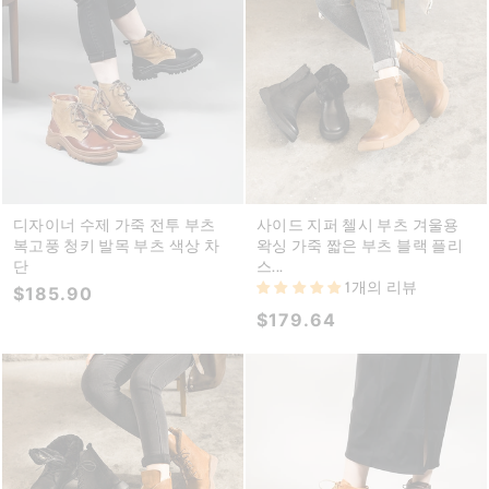
디자이너 수제 가죽 전투 부츠
사이드 지퍼 첼시 부츠 겨울용
복고풍 청키 발목 부츠 색상 차
왁싱 가죽 짧은 부츠 블랙 플리
단
스...
1개의 리뷰
$185.90
$179.64