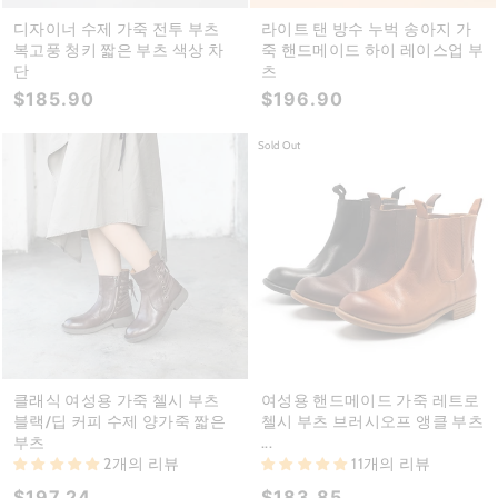
디자이너 수제 가죽 전투 부츠
라이트 탠 방수 누벅 송아지 가
복고풍 청키 짧은 부츠 색상 차
죽 핸드메이드 하이 레이스업 부
단
츠
$185.90
$196.90
Sold Out
클래식 여성용 가죽 첼시 부츠
여성용 핸드메이드 가죽 레트로
블랙/딥 커피 수제 양가죽 짧은
첼시 부츠 브러시오프 앵클 부츠
부츠
...
2개의 리뷰
11개의 리뷰
$197.24
$183.85