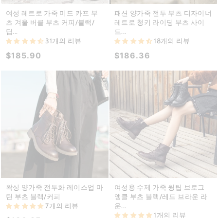
여성 레트로 가죽 미드 카프 부
패션 양가죽 전투 부츠 디자이너
츠 겨울 버클 부츠 커피/블랙/
레트로 청키 라이딩 부츠 사이
딥...
드...
31개의 리뷰
18개의 리뷰
$185.90
$186.36
왁싱 양가죽 전투화 레이스업 마
여성용 수제 가죽 윙팁 브로그
틴 부츠 블랙/커피
앵클 부츠 블랙/레드 브라운 라
7개의 리뷰
운...
1개의 리뷰