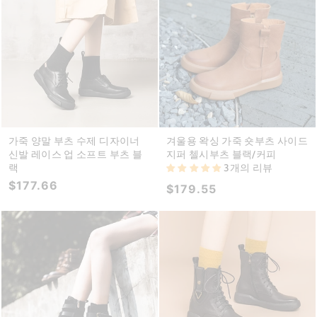
가죽 양말 부츠 수제 디자이너
겨울용 왁싱 가죽 숏부츠 사이드
신발 레이스 업 소프트 부츠 블
지퍼 첼시부츠 블랙/커피
랙
3개의 리뷰
$177.66
$179.55