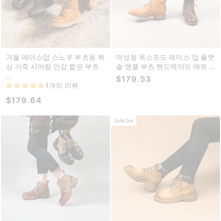
겨울 레이스업 스노우 부츠용 왁
여성용 옥스포드 레이스 업 플랫
싱 가죽 시어링 안감 짧은 부츠
솔 앵클 부츠 핸드메이드 매트 ...
...
$179.53
1개의 리뷰
$179.64
Sold Out