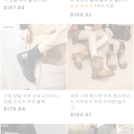
1개의 리뷰
$197.84
$169.52
Sold Out
가죽 양말 부츠 수제 디자이너
매트 가죽 웨스턴 부츠 핸드메이
신발 소프트 부츠 블랙
드 카우보이 부츠 브라운/살구
그...
$179.64
$194.61