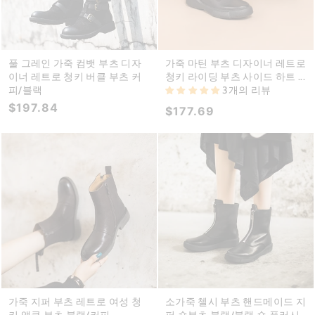
풀 그레인 가죽 컴뱃 부츠 디자
가죽 마틴 부츠 디자이너 레트로
이너 레트로 청키 버클 부츠 커
청키 라이딩 부츠 사이드 하트 ...
피/블랙
3개의 리뷰
$197.84
$177.69
가죽 지퍼 부츠 레트로 여성 청
소가죽 첼시 부츠 핸드메이드 지
키 앵클 부츠 블랙/커피
퍼 숏부츠 블랙/블랙 숏 플러시