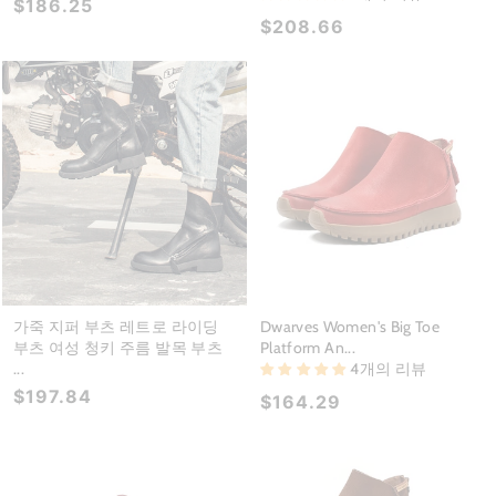
$186.25
$208.66
가죽 지퍼 부츠 레트로 라이딩
Dwarves Women's Big Toe
부츠 여성 청키 주름 발목 부츠
Platform An...
...
4개의 리뷰
$197.84
$164.29