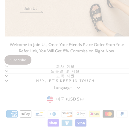
Welcome to Join Us, Once Your Friends Place Order From Your
Refer Link, You Will Get 8% Commission Right Now.
Subscribe
회사 정보
도움말 및 지원
고객 지원
HEY,LET'S KEEP IN TOUCH
CURRENCY
미국 (USD $)