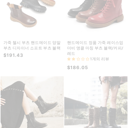
가죽 첼시 부츠 핸드메이드 양말
핸드메이드 정품 가죽 레이스업
부츠 디자이너 소프트 부츠 블랙
더비 앵클 마칭 부츠 블랙/커피/
레드
$191.43
1개의 리뷰
$186.05