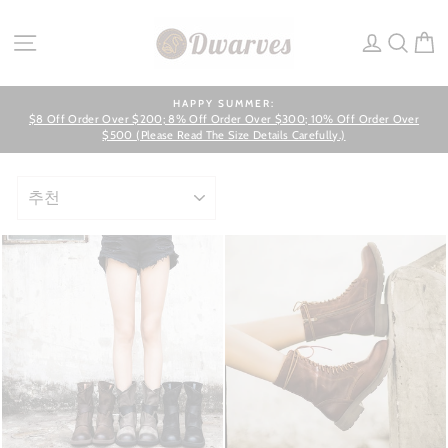
Skip
to
SITE NAVIGATION
LOG IN
SEA
C
content
HAPPY SUMMER:
$8 Off Order Over $200; 8% Off Order Over $300; 10% Off Order Over
Pause
slideshow
$500 (Please Read The Size Details Carefully.)
SORT