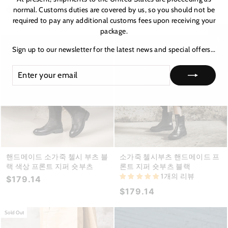
1개의 리뷰
$176.00
normal. Customs duties are covered by us, so you should not be
$215.73
required to pay any additional customs fees upon receiving your
package.
★ 리뷰
Sign up to our newsletter for the latest news and special offers...
ENTER
SUBSCRIBE
YOUR
EMAIL
핸드메이드 소가죽 첼시 부츠 블
소가죽 첼시부츠 핸드메이드 프
랙 색상 프론트 지퍼 숏부츠
론트 지퍼 숏부츠 블랙
1개의 리뷰
$179.14
$179.14
Sold Out