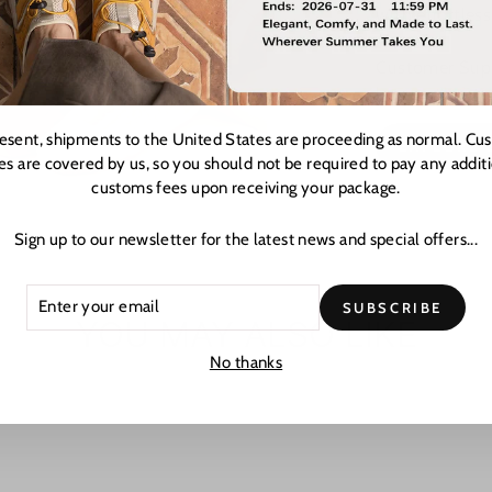
with effortless
Customer Suppo
hours at cust
resent, shipments to the United States are proceeding as normal. Cu
EXPLORE 
es are covered by us, so you should not be required to pay any addit
customs fees upon receiving your package.
Sign up to our newsletter for the latest news and special offers...
ER
CRIBE
SUBSCRIBE
R
YOU MAY ALSO LIKE
L
No thanks