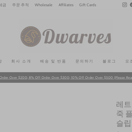
In
 세금
주문 추적
Wholesale
Affiliates
Gift Cards
항
회사 소개
배송 및 반품
문의하기
블로그
모
Order Over $200; 8% Off Order Over $300; 10% Off Order Over $500 (Please Read T
Pause
slideshow
레트
죽 
슬립