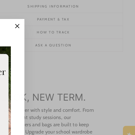
SHIPPING INFORMATION
PAYMENT & TAX
"Close
HOW TO TRACK
(esc)"
ASK A QUESTION
 LOOK, NEW TERM.
 new semester with style and comfort. From
o late-night study sessions, our
ather sneakers and bags are built to keep
aily hustle. Upgrade your school wardrobe