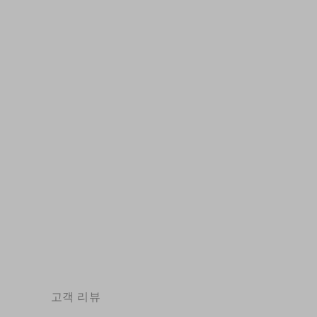
레트로 플랫 로퍼 여성 격자 무늬 정품 가죽
플랫폼 신발 라운드...
$141.43
고객 리뷰