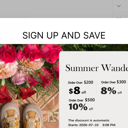
SIGN UP AND SAVE
FRESH
Step into the
campus walks t
handcrafted le
up with your d