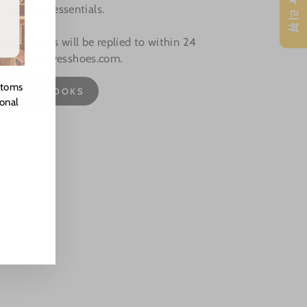
★ 리뷰
, everyday essentials.
rt: Emails will be replied to within 24
omer@dwarvesshoes.com.
stoms
CAMPUS LOOKS
ional