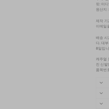
핏: 미
원산지 
제작 기
이메일을
배송 시
다. 대
8일입니
캐주얼 
진 신발
품목번호