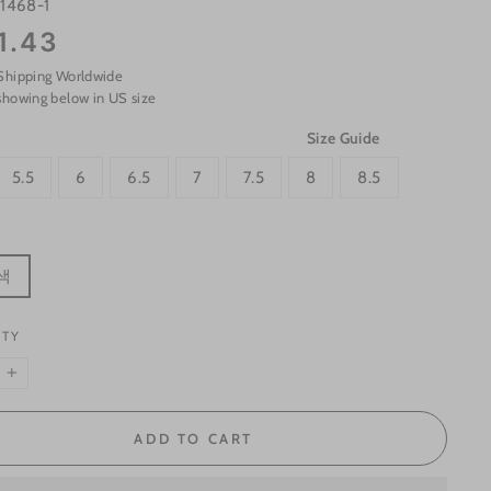
1468-1
1.43
Shipping Worldwide
showing below in US size
Size Guide
5.5
6
6.5
7
7.5
8
8.5
색
ITY
+
ADD TO CART