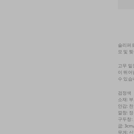
슬리퍼로
모 및 
고무 밑
이 뛰어
수 있습
검정색
소재: 
안감: 
깔창: 
구두창:
굽: 3cm/
무게: 신