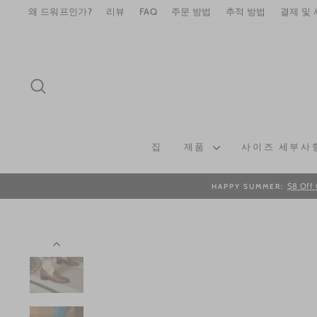
Skip
왜 드워프인가?
리뷰
FAQ
주문 방법
추적 방법
결제 및
to
content
SEARCH
집
제품
사이즈 세부사
$8 Off 
HAPPY SUMMER: