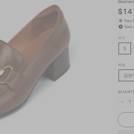
dwarves
Regular
$14
price
Free 
Size 
크기
5
색상
검은
QUANT
−