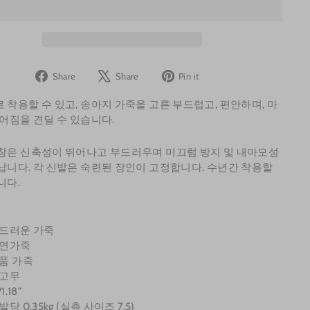
Share
Tweet
Pin
Share
Share
Pin it
on
on
on
 착용할 수 있고, 송아지 가죽을 고른 부드럽고, 편안하며, 마
Facebook
X
Pinterest
찢어짐을 견딜 수 있습니다.
창은 신축성이 뛰어나고 부드러우며 미끄럼 방지 및 내마모성
납니다. 각 신발은 숙련된 장인이 고정합니다. 수년간 착용할
니다.
부드러운 가죽
천연가죽
정품 가죽
 고무
1.18"
발당 0.35kg (실측 사이즈 7.5)