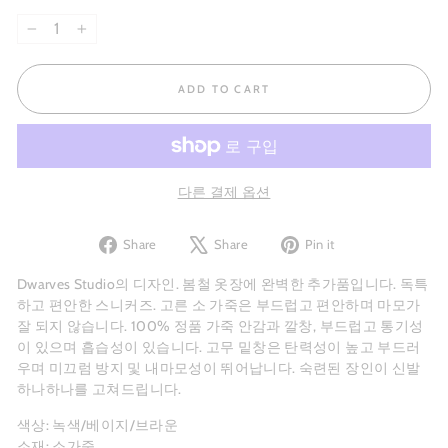
−
+
ADD TO CART
다른 결제 옵션
Share
Tweet
Pin
Share
Share
Pin it
on
on
on
Facebook
X
Pinterest
Dwarves Studio의 디자인. 봄철 옷장에 완벽한 추가품입니다. 독특
하고
편안한
스니커즈. 고른 소 가죽은 부드럽고 편안하며 마모가
잘 되지 않습니다. 100% 정품 가죽 안감과 깔창, 부드럽고 통기성
이 있으며 흡습성이 있습니다. 고무 밑창은 탄력성이 높고 부드러
우며 미끄럼 방지 및 내마모성이 뛰어납니다. 숙련된 장인이 신발
하나하나를 고쳐드립니다.
색상: 녹색/베이지/브라운
소재: 소가죽