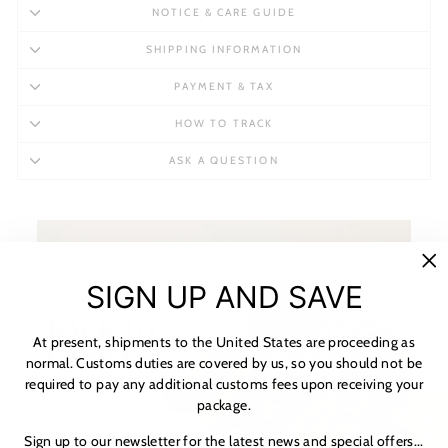
NOTICE & CARE GUIDE
SHIPPING INFORMATION
PAYMENT & TAX
HOW TO TRACK
ASK A QUESTION
"C
SIGN UP AND SAVE
(es
At present, shipments to the United States are proceeding as
normal. Customs duties are covered by us, so you should not be
required to pay any additional customs fees upon receiving your
package.
★ 리뷰
Sign up to our newsletter for the latest news and special offers...