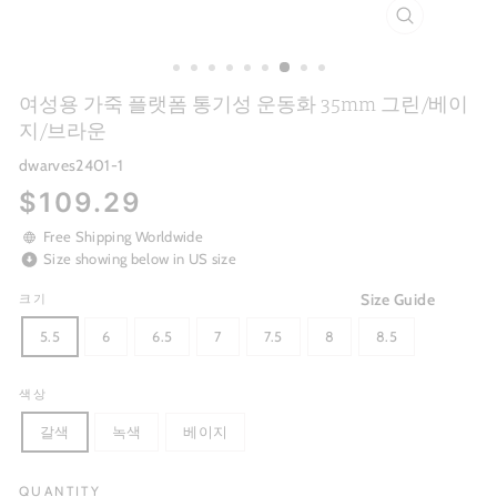
CLOSE
(ESC)
여성용 가죽 플랫폼 통기성 운동화 35mm 그린/베이
지/브라운
dwarves2401-1
Regular
$109.29
price
Free Shipping Worldwide
Size showing below in US size
Size Guide
크기
5.5
6
6.5
7
7.5
8
8.5
색상
갈색
녹색
베이지
QUANTITY