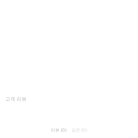
여성용 가죽 플랫폼 통기성
운동화 35mm 그린/베이지/
브라운
$109.29
고객 리뷰
리뷰 (0)
질문 (0)