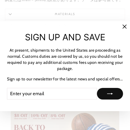
MATERIALS
SHIPPING & RETURNS
"C
SIGN UP AND SAVE
NOTICE & CARE GUIDE
(es
SHIPPING INFORMATION
At present, shipments to the United States are proceeding as
normal. Customs duties are covered by us, so you should not be
PAYMENT & TAX
required to pay any additional customs fees upon receiving your
★ レビュー
package.
HOW TO TRACK
Sign up to our newsletter for the latest news and special offers...
ASK A QUESTION
ENTER
SUBSCRIBE
YOUR
EMAIL