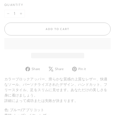
QUANTITY
−
+
ADD TO CART
Share
Tweet
Pin
Share
Share
Pin it
on
on
on
Facebook
X
Pinterest
カラーブロックアッパー、滑らかな質感の上質なレザー、快適
なソール、パーソナライズされたデザイン、ハンドカット、フ
リースタイル、足をスリムに見せます。あなただけの美しさを
身に着けましょう。
詳細によって成功または失敗が決まります。
色: ブルー/アプリコット