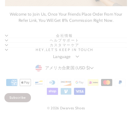
Welcome to Join Us, Once Your Friends Place Order From Your
Refer Link, You Will Get 8% Commission Right Now.
会社情報
ヘルプサポート
カスタマーケア
HEY,LET'S KEEP IN TOUCH
CURRENCY
アメリカ合衆国 (USD $)
Subscribe
© 2026 Dwarves Shoes