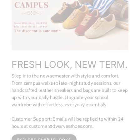
FRESH LOOK, NEW TERM.
Step into the new semester with style and comfort.
From campus walks to late-night study sessions, our
handcrafted leather sneakers and bags are built to keep
up with your daily hustle. Upgrade your school
wardrobe with effortless, everyday essentials.
Customer Support: Emails will be replied to within 24
hours at customer@dwarvesshoes.com.
EXPLORE CAMPUS LOOKS