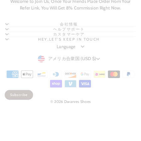
Welcome to Join Us, Once Your Friends Place Order From Your
Refer Link, You Will Get 8% Commission Right Now.
会社情報
ヘルプサポート
カスタマーケア
HEY,LET'S KEEP IN TOUCH
CURRENCY
アメリカ合衆国 (USD $)
Subscribe
© 2026 Dwarves Shoes