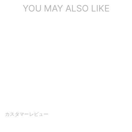
YOU MAY ALSO LIKE
レトロ フラット ローファー
レディース チェック柄 本革
プラットフ...
$141.43
カスタマーレビュー