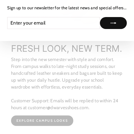
★ レビュー
Sign up to our newsletter for the latest news and special offers...
ENTER
SUBSCRIBE
YOUR
EMAIL
FRESH LOOK, NEW TERM.
Step into the new semester with style and comfort.
From campus walks to late-night study sessions, our
handcrafted leather sneakers and bags are built to keep
up with your daily hustle. Upgrade your school
wardrobe with effortless, everyday essentials.
Customer Support: Emails will be replied to within 24
hours at customer@dwarvesshoes.com.
EXPLORE CAMPUS LOOKS