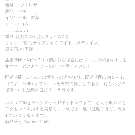
素材: ソフトレザー
裏地：本革
インソール：本革
ソール: ゴム
ヒール: 3 cm
重量: 靴各0.35kg (実測サイズ7.5)
フィット感: ミディアムからワイド、標準サイズ。
原産国: 中国製
生産時間：約5〜7日（例外的な場合にはメールでお知らせしま
すので、残されたメールにご注意ください）
配送時間: ほとんどの場所への送料無料、配送時間は約 5 ～ 15
日です。FedEx オプションを有料で提供しており、ほとんどの
場所への配送時間は約 2 ～ 8 日です。
カジュアルなジーンズから派手なドレスまで、どんな服装にも
アクセントを添える素晴らしい靴です。履けば履くほど、履き
心地が良くなります。
商品番号 Dwarves1468