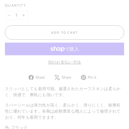
QUANTITY
−
+
ADD TO CART
別のお支払い方法
Share
Tweet
Pin
Share
Share
Pin it
on
on
on
Facebook
X
Pinterest
スリッパとしても着用可能。厳選されたカーフスキンは柔らか
く、快適で、摩耗にも強いです。
ラバーソールは弾力性が高く、柔らかく、滑りにくく、耐摩耗
性に優れています。各靴は経験豊富な職人によって修理されて
おり、何年も着用できます。
色: ブラック