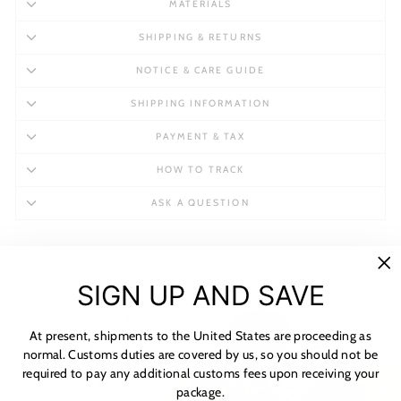
MATERIALS
SHIPPING & RETURNS
NOTICE & CARE GUIDE
SHIPPING INFORMATION
PAYMENT & TAX
HOW TO TRACK
ASK A QUESTION
"C
SIGN UP AND SAVE
(es
At present, shipments to the United States are proceeding as
normal. Customs duties are covered by us, so you should not be
required to pay any additional customs fees upon receiving your
package.