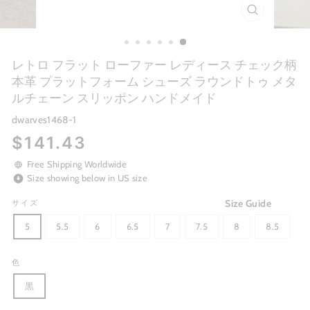
CLOSE
(ESC)
レトロ フラット ローファー レディース チェック柄
本革 プラットフォーム シューズ ラウンドトゥ メタ
ルチェーン スリッポン ハンドメイド
dwarves1468-1
Regular
$141.43
price
Free Shipping Worldwide
Size showing below in US size
Size Guide
サイズ
5
5.5
6
6.5
7
7.5
8
8.5
色
黒