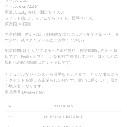
ソール: ゴム
ヒール: 6 cm/2.36"
重量: 0.22kg 各靴（測定サイズ8）
フィット感: ミディアムからワイド、標準サイズ。
原産国: 中国製
生産時間：約5〜7日（例外的な場合にはメールでお知らせしま
すので、残されたメールにご注意ください）
配送時間: ほとんどの場所への送料無料、配送時間は約 5 ～ 15
日です。FedEx オプションを有料で提供しており、ほとんどの
場所への配送時間は約 2 ～ 8 日です。
カジュアルなジーンズから派手なドレスまで、どんな服装にも
アクセントを添える素晴らしい靴です。履けば履くほど、履き
心地が良くなります。
商品番号 Dwarves1689
MATERIALS
SHIPPING & RETURNS