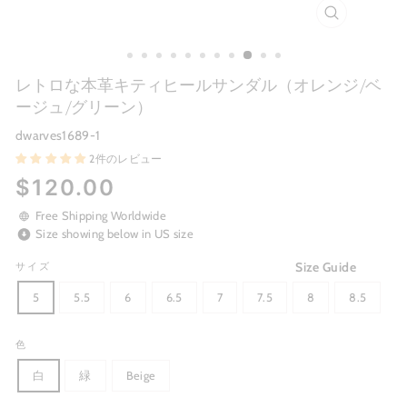
CLOSE
(ESC)
レトロな本革キティヒールサンダル（オレンジ/ベ
ージュ/グリーン）
dwarves1689-1
2件のレビュー
Regular
$120.00
price
Free Shipping Worldwide
Size showing below in US size
Size Guide
サイズ
5
5.5
6
6.5
7
7.5
8
8.5
色
白
緑
Beige