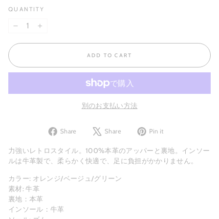
QUANTITY
−
+
ADD TO CART
別のお支払い方法
Share
Tweet
Pin
Share
Share
Pin it
on
on
on
Facebook
X
Pinterest
力強いレトロスタイル。100%本革のアッパーと裏地。インソー
ルは牛革製で、柔らかく快適で、足に負担がかかりません。
カラー: オレンジ/ベージュ/グリーン
素材: 牛革
裏地：本革
インソール：
牛革