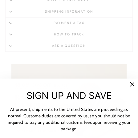
NOTICE & CARE GUIDE
SHIPPING INFORMATION
PAYMENT & TAX
HOW TO TRACK
ASK A QUESTION
"C
SIGN UP AND SAVE
(es
At present, shipments to the United States are proceeding as
normal. Customs duties are covered by us, so you should not be
required to pay any additional customs fees upon receiving your
package.