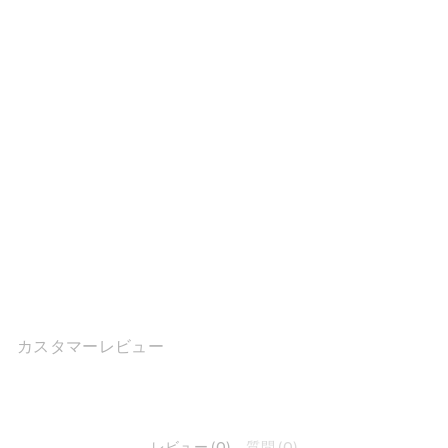
レトロな本革キティヒール
サンダル（オレンジ/ベージ
ュ/グリーン）
2件のレビュ
ー
$120.00
カスタマーレビュー
レビュー (0)
質問 (0)