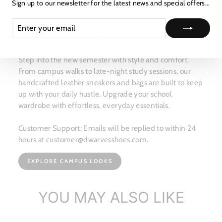
★ レビュー
Sign up to our newsletter for the latest news and special offers...
ENTER
SUBSCRIBE
YOUR
FRESH LOOK, NEW TERM.
EMAIL
Step into the new semester with style and comfort.
From campus walks to late-night study sessions, our
handcrafted leather sneakers and bags are built to keep
up with your daily hustle. Upgrade your school
wardrobe with effortless, everyday essentials.
Customer Support: Emails will be replied to within 24
hours at customer@dwarvesshoes.com.
EXPLORE CAMPUS LOOKS
YOU MAY ALSO LIKE